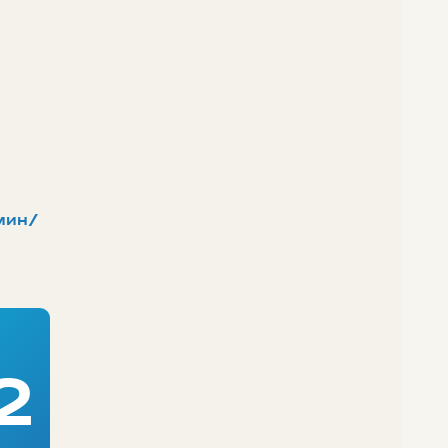
мин/
2