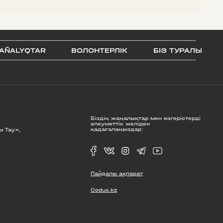
AÑALYQTAR
ВОЛОНТЕРЛІК
БІЗ ТУРАЛЫ
Біздің жаңалықтар мен өзгерістерді
әлеуметтік желіден
қадағалаңыздар:
ы Тау»,
Пайдалы ақпарат
Codus.kz