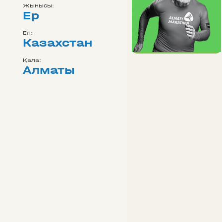
Жынысы:
Ер
Ел:
Казахстан
Қала:
Алматы