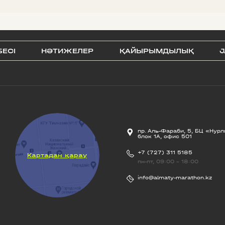
БЕСI
НӘТИЖЕЛЕР
ҚАЙЫРЫМДЫЛЫҚ
J
пр. Аль-Фараби, 5, БЦ «Нурл
блок 1А, офис 501
+7 (727) 311 5185
Картадан қарау
пн-пт, 09:00 - 18:00
info@almaty-marathon.kz