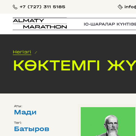
+7 (727) 311 5185
info
IС-ШАРАЛАР КҮНТІЗ
Негізгі
/
КӨКТЕМГІ ЖҮ
Аты:
Мади
Тегі:
Батыров