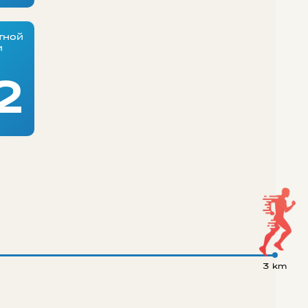
тной
и
2
3 km