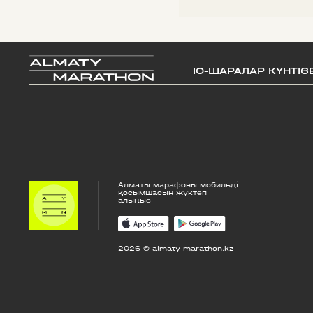
IС-ШАРАЛАР КҮНТІЗ
Алматы марафоны мобильді
қосымшасын жүктеп
алыңыз
2026 © almaty-marathon.kz