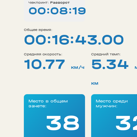
Чекпоинт:
Разворот
00:08:19
Общее время:
00:16:43.00
Средняя скорость:
Средний темп:
10.77
5.34
км/ч
км
Место в общем
Место среди
зачете:
мужчин:
38
3