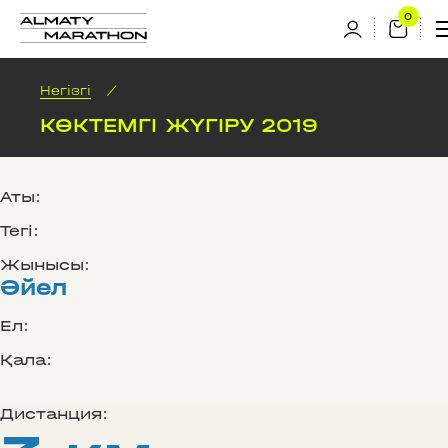
Негізгі
/
КӨКТЕМГІ ЖҮГІРУ 2019
Аты:
Тегі:
Жынысы:
Әйел
Ел:
Қала:
Дистанция: