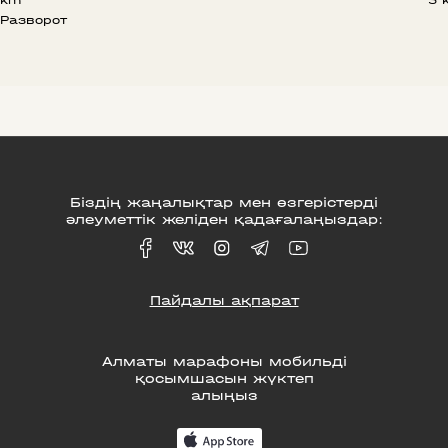
 km
3 
Разворот
Біздің жаңалықтар мен өзгерістерді
әлеуметтік желіден қадағалаңыздар:
Пайдалы ақпарат
Алматы марафоны мобильді
қосымшасын жүктеп
алыңыз