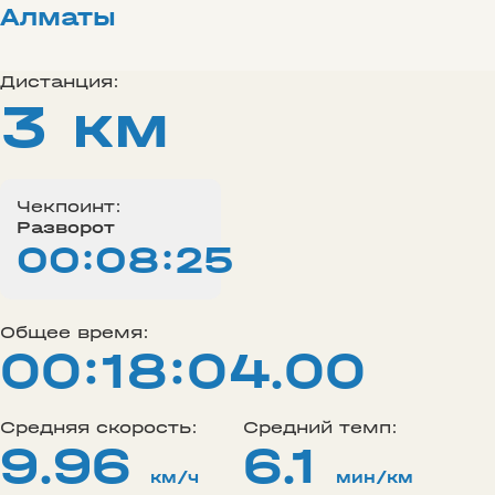
Алматы
Дистанция:
3 км
Чекпоинт:
Разворот
00:08:25
Общее время:
00:18:04.00
Средняя скорость:
Средний темп:
9.96
6.1
км/ч
мин/км