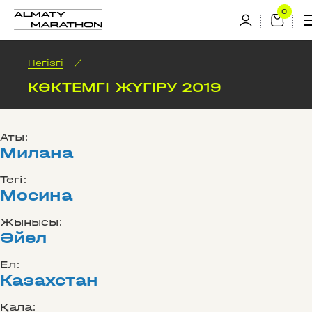
Негізгі
/
КӨКТЕМГІ ЖҮГІРУ 2019
Аты:
Милана
Тегі:
Мосина
Жынысы:
Әйел
Ел:
Казахстан
Қала: