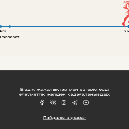
 km
3 
Разворот
Біздің жаңалықтар мен өзгерістерді
әлеуметтік желіден қадағалаңыздар:
Пайдалы ақпарат