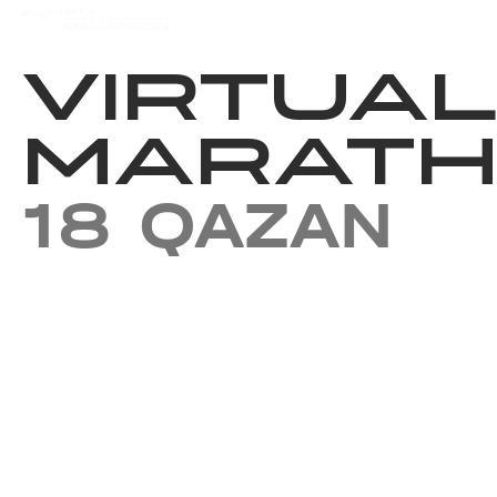
Iс-шаралар күнтізбесi
Нәт
VIRTUAL
MARAT
18 QAZAN