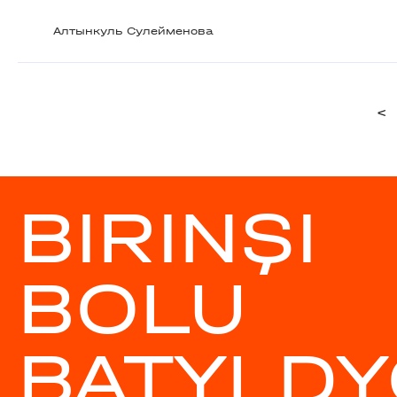
Алтынкуль Сулейменова
<
BIRINŞI
BOLU
BATYLDY