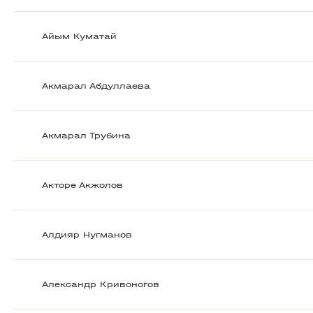
Айым Куматай
Акмарал Абдуллаева
Акмарал Трубина
Акторе Акжолов
Алдияр Нугманов
Александр Кривоногов