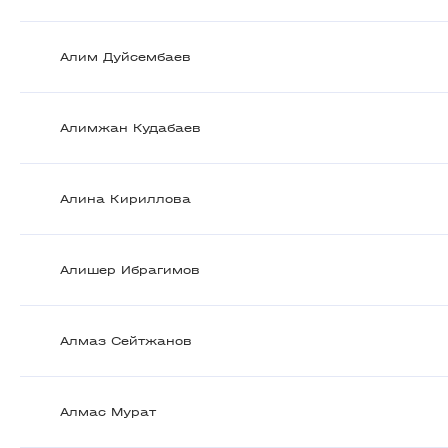
Алим Дуйсембаев
Алимжан Кудабаев
Алина Кириллова
Алишер Ибрагимов
Алмаз Сейтжанов
Алмас Мурат