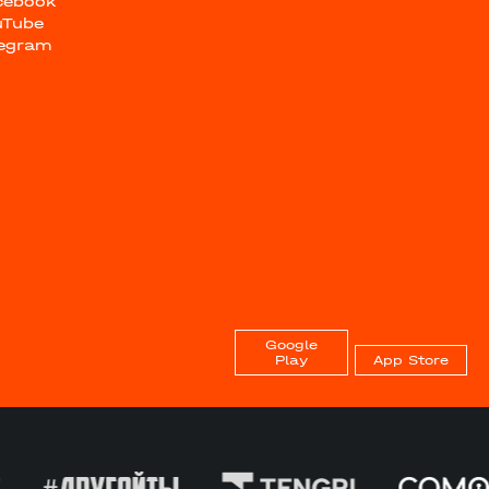
cebook
uTube
legram
Google
Play
App Store