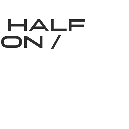
ижелер
Қайырымдылық
Jañalyqtar
Волонтерлік
Бі
 HALF
HON
/