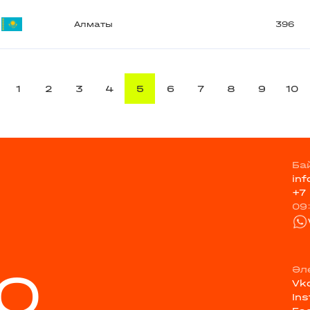
Алматы
396
1
2
3
4
5
6
7
8
9
10
Ба
in
+7
09
Q
Әл
Vk
In