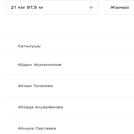
Қатысушы
Айдын Жуманиязов
Айжан Толекова
Айзада Ануарбекова
Айнура Сартаева