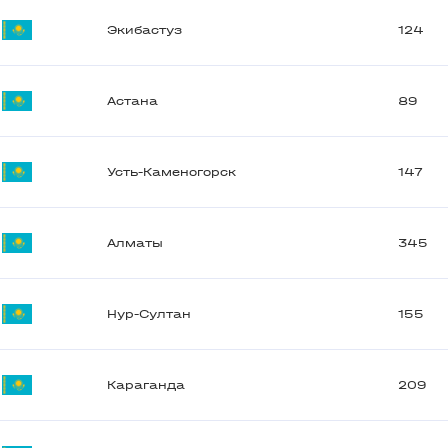
Экибастуз
124
Астана
89
Усть-Каменогорск
147
Алматы
345
Нур-Султан
155
Караганда
209