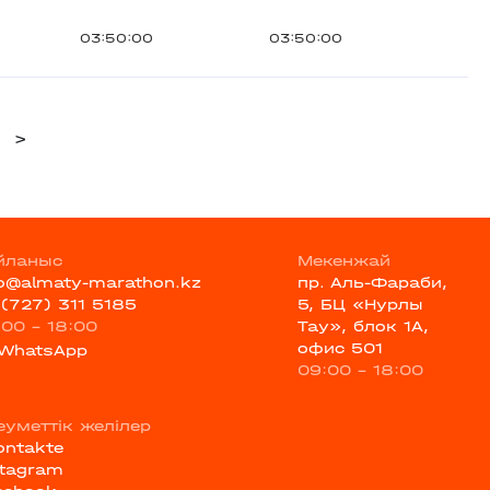
03:50:00
03:50:00
>
йланыс
Мекенжай
fo@almaty-marathon.kz
пр. Аль-Фараби,
 (727) 311 5185
5, БЦ «Нурлы
:00 - 18:00
Тау», блок 1А,
офис 501
WhatsApp
09:00 - 18:00
еуметтік желілер
ontakte
stagram