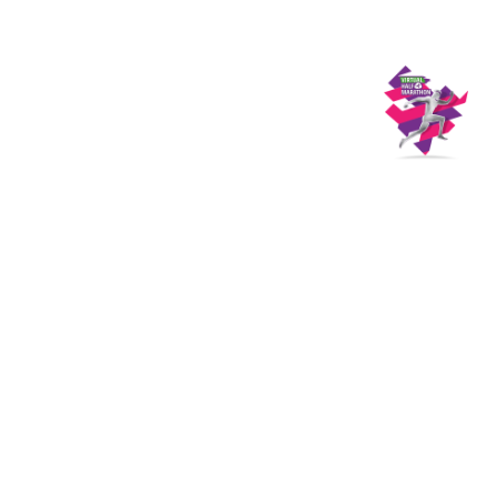
з туралы
Дүкен
KK
+
Кіру