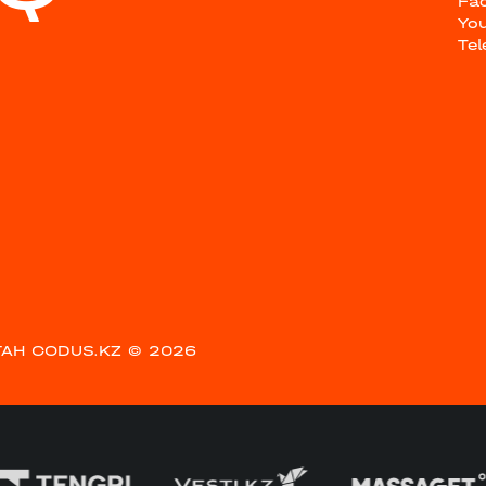
Fa
Yo
Te
АН CODUS.KZ
© 2026