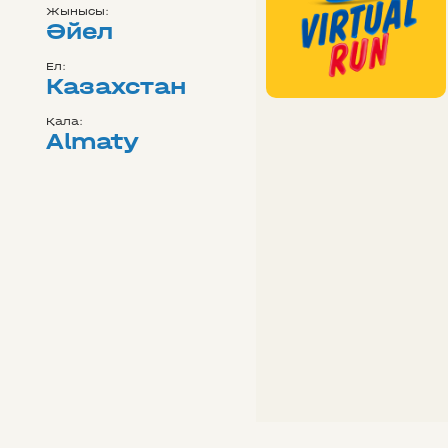
Жынысы:
Әйел
Ел:
Казахстан
Қала:
Almaty