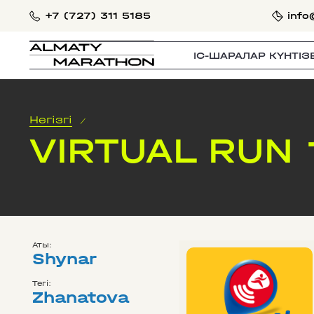
+7 (727) 311 5185
info
IС-ШАРАЛАР КҮНТІЗ
Негізгі
/
VIRTUAL RUN 
Аты:
Shynar
Тегі:
Zhanatova