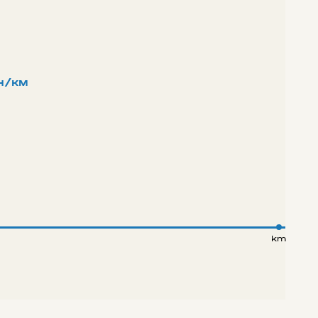
н/км
km