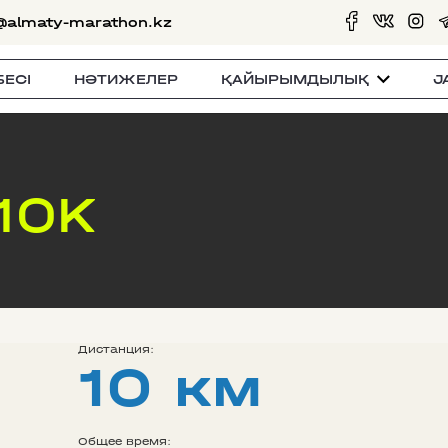
@almaty-marathon.kz
БЕСI
НӘТИЖЕЛЕР
ҚАЙЫРЫМДЫЛЫҚ
J
10K
Дистанция:
10 км
Общее время: