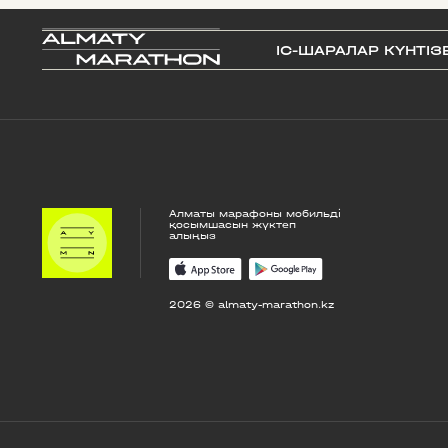
IС-ШАРАЛАР КҮНТІЗ
Алматы марафоны мобильді
қосымшасын жүктеп
алыңыз
2026 © almaty-marathon.kz