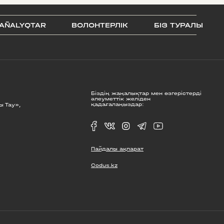
AÑALYQTAR
ВОЛОНТЕРЛІК
БІЗ ТУРАЛЫ
Біздің жаңалықтар мен өзгерістерді
әлеуметтік желіден
қадағалаңыздар:
ы Тау»,
Пайдалы ақпарат
Codus.kz