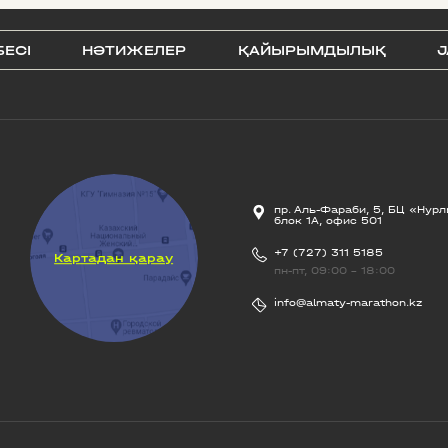
БЕСI
НӘТИЖЕЛЕР
ҚАЙЫРЫМДЫЛЫҚ
J
пр. Аль-Фараби, 5, БЦ «Нурл
блок 1А, офис 501
+7 (727) 311 5185
Картадан қарау
пн-пт, 09:00 - 18:00
info@almaty-marathon.kz