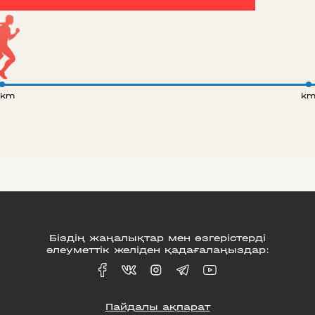
 km
k
Біздің жаңалықтар мен өзгерістерді
әлеуметтік желіден қадағалаңыздар:
Пайдалы ақпарат