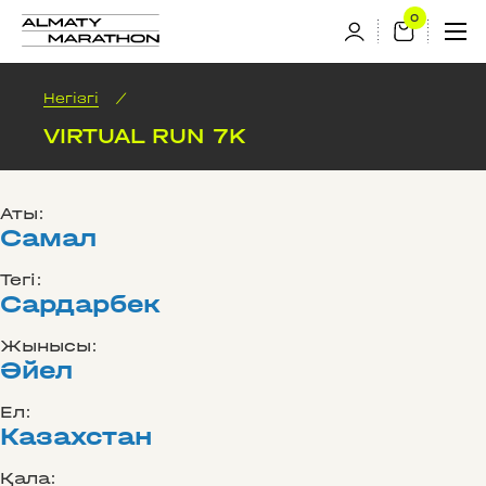
Негізгі
/
VIRTUAL RUN 7K
Аты:
Самал
Тегі:
Сардарбек
Жынысы:
Әйел
Ел:
Казахстан
Қала: