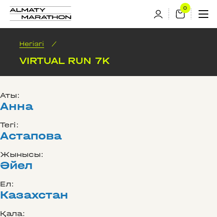
Негізгі
/
VIRTUAL RUN 7K
Аты:
Анна
Тегі:
Астапова
Жынысы:
Әйел
Ел:
Казахстан
Қала: