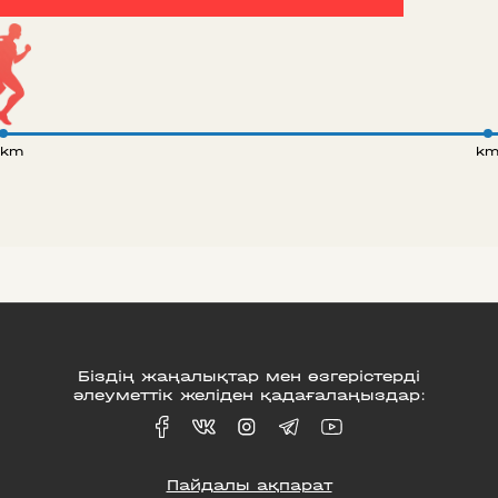
 km
k
Біздің жаңалықтар мен өзгерістерді
әлеуметтік желіден қадағалаңыздар:
Пайдалы ақпарат