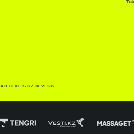
Te
АН CODUS.KZ
© 2026