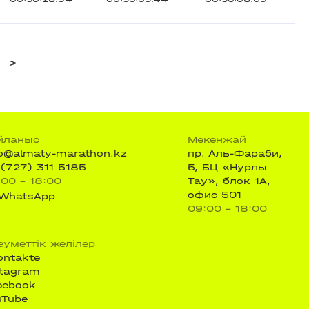
>
йланыс
Мекенжай
fo@almaty-marathon.kz
пр. Аль-Фараби,
 (727) 311 5185
5, БЦ «Нурлы
:00 - 18:00
Тау», блок 1А,
офис 501
WhatsApp
09:00 - 18:00
еуметтік желілер
ontakte
stagram
cebook
uTube