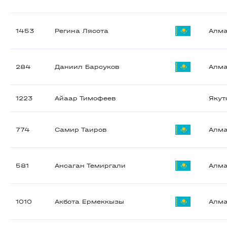
1453
Регина Лясота
Алм
284
Даниил Барсуков
Алм
1223
Айаар Тимофеев
Якут
774
Самир Таиров
Алм
581
Ансаган Темиргали
Алм
1010
Акбота Ермеккызы
Алм