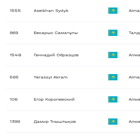
1555
Aselkhan Sydyk
Alma
969
Бекарыс Саматұлы
Талд
1548
Геннадий Образцов
Алм
565
Yerassyl Akram
Alma
106
Егор Королевский
Алм
1399
Дамир Тныштықов
Алм