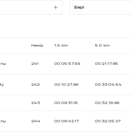
а
Нөмір
1.5 km
5.0 km
аты
241
00:05:57.56
00:21:17.95
ty
242
00:10:27.96
00:33:04.54
243
00:09:31.16
00:32:19.96
аты
244
00:09:42.17
00:32:05.07