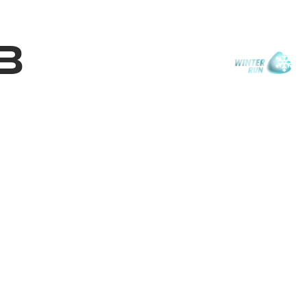
з туралы
Дүкен
KK
+
Кіру
3