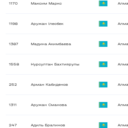
1170
Максим Маркс
Алм
1198
Аружан Ілесбек
Алм
1387
Мадина Акимбаева
Алм
1558
Нурсултан Бахтиярулы
Алм
252
Арман Кабиденов
Алм
1311
Аружан Сманова
Алм
247
Адиль Бралинов
Алм