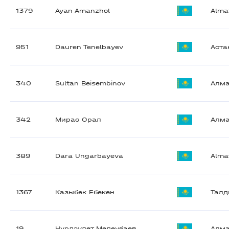
1379
Ayan Amanzhol
Alma
951
Dauren Tenelbayev
Аста
340
Sultan Beisembinov
Алм
342
Мирас Орал
Алм
389
Dara Ungarbayeva
Alma
1367
Казыбек Ебекен
Талд
19
Нұрдәулет Медеубаев
Алм