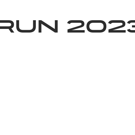
ижелер
Қайырымдылық
Jañalyqtar
Волонтерлік
Бі
RUN 202