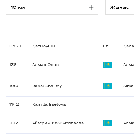
Орын
Қатысушы
Ел
Қал
136
Алмас Ораз
Алм
1062
Janel Shaikhy
Alma
1142
Kamilla Esetova
882
Айгерим Кабимоллаева
Алм