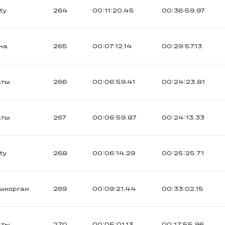
ty
264
00:11:20.45
00:36:59.97
на
265
00:07:12.14
00:29:57.13
аты
266
00:06:59.41
00:24:23.81
аты
267
00:06:59.87
00:24:13.33
ty
268
00:06:14.29
00:25:25.71
ыкорган
269
00:09:21.44
00:33:02.15
аты
270
00:05:01.13
00:17:55.96