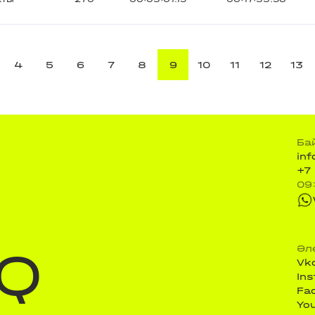
4
5
6
7
8
9
10
11
12
13
Ба
in
+7
09
Q
Әл
Vk
In
Fa
Yo