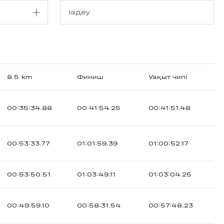
8.5 km
Финиш
Уақыт чипі
00:35:34.88
00:41:54.25
00:41:51.48
00:53:33.77
01:01:59.39
01:00:52.17
00:53:50.51
01:03:49.11
01:03:04.25
00:49:59.10
00:58:31.54
00:57:48.23