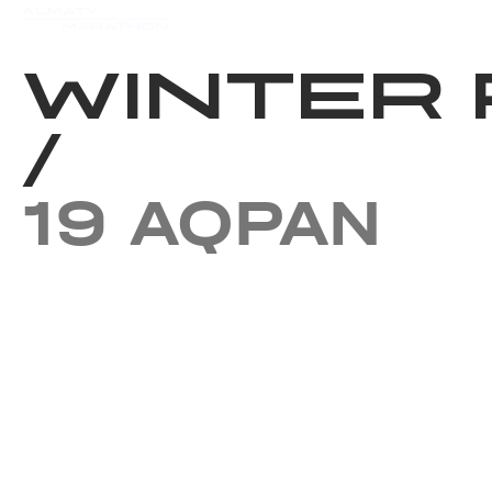
Iс-шаралар күнтізбесi
Нәт
WINTER 
/
19 AQPAN