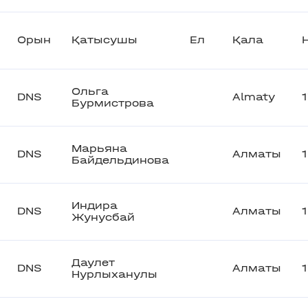
Орын
Қатысушы
Ел
Қала
Ольга
DNS
Almaty
Бурмистрова
Марьяна
DNS
Алматы
Байдельдинова
Индира
DNS
Алматы
Жунусбай
Даулет
DNS
Алматы
Нурлыханулы