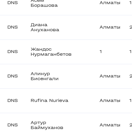
Асем
DNS
Алматы
Борашова
Диана
DNS
Алматы
Ануханова
Жандос
DNS
1
Нурмаганбетов
Алинур
DNS
Алматы
Бисенгали
DNS
Rufina Nurieva
Алматы
Артур
DNS
Алматы
Баймуханов