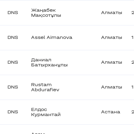
Жаңабек
DNS
Алматы
Мақсотұлы
DNS
Assel Aimanova
Алматы
Даниал
DNS
Алматы
Батырханұлы
Rustam
DNS
Алматы
Abdurafiev
Елдос
DNS
Астана
Курмантай