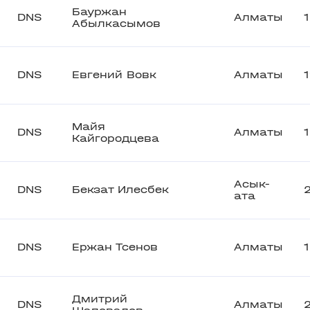
Бауржан
DNS
Алматы
Абылкасымов
DNS
Евгений Вовк
Алматы
Майя
DNS
Алматы
Кайгородцева
Асык-
DNS
Бекзат Илесбек
ата
DNS
Ержан Тсенов
Алматы
Дмитрий
DNS
Алматы