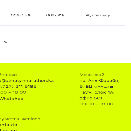
00:53:54
00:53:18
Жүктеп алу
>
йланыс
Мекенжай
fo@almaty-marathon.kz
пр. Аль-Фараби,
 (727) 311 5185
5, БЦ «Нурлы
:00 - 18:00
Тау», блок 1А,
офис 501
WhatsApp
09:00 - 18:00
еуметтік желілер
ontakte
stagram