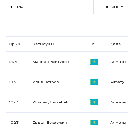
Орын
Қатысушы
Ел
Қала
DNS
Мадияр Бектуров
Алматы
613
Илья Петров
Almaty
1077
Zhanasyl Erkebek
Алматы
1023
Ердан Бекхожин
Алматы