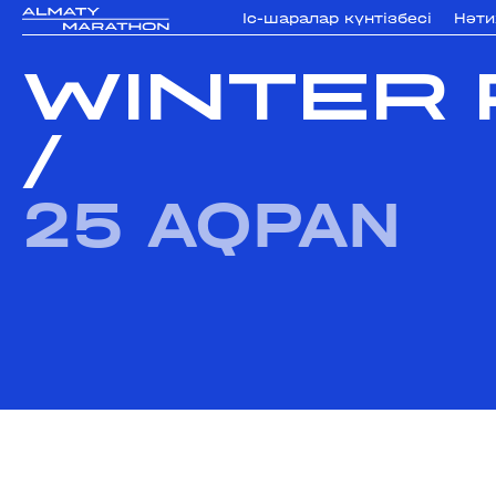
Iс-шаралар күнтізбесi
Нәт
WINTER 
/
25 AQPAN