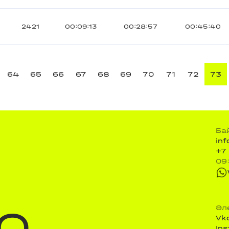
2421
00:09:13
00:28:57
00:45:40
64
65
66
67
68
69
70
71
72
73
Ба
in
+7
09
Q
Әл
Vk
In