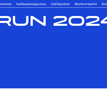
ижелер
Қайырымдылық
Jañalyqtar
Волонтерлік
Бі
RUN 202