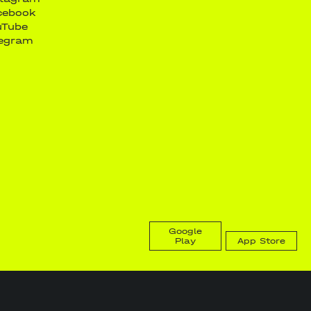
cebook
uTube
legram
Google
Play
App Store