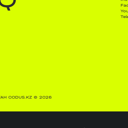
Fa
Yo
Te
АН CODUS.KZ
© 2026