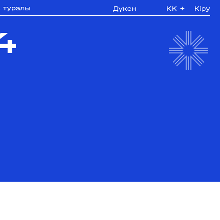
з туралы
Дүкен
KK
+
Кіру
4