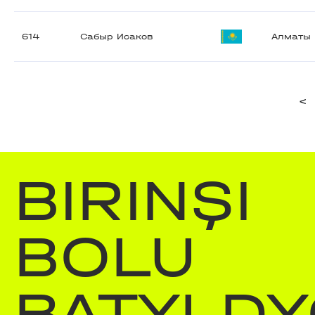
614
Сабыр Исаков
Алматы
<
BIRINŞI
BOLU
BATYLDY