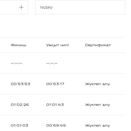
Финиш
Уақыт чипі
Сертификат
--:--:--
--:--:--
00:53:53
00:53:17
Жүктеп алу
01:02:26
01:01:43
Жүктеп алу
01:01:03
00:59:45
Жүктеп алу