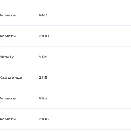
Алматы
483
Алматы
2108
Almaty
484
Караганда
2115
Алматы
495
Алматы
2186