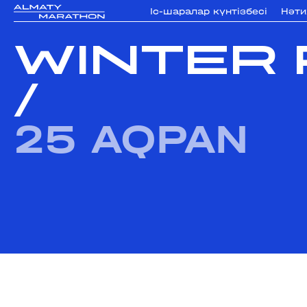
Iс-шаралар күнтізбесi
Нәт
WINTER 
/
25 AQPAN