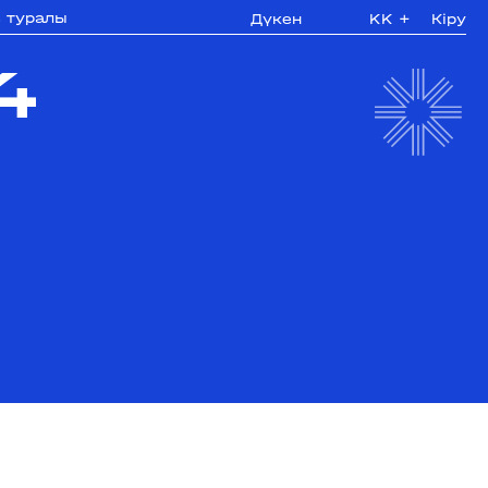
з туралы
Дүкен
KK
+
Кіру
4