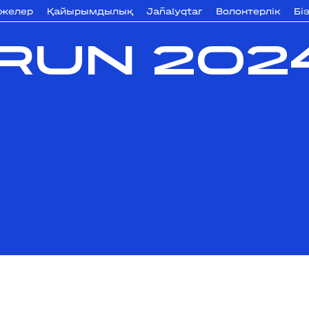
ижелер
Қайырымдылық
Jañalyqtar
Волонтерлік
Бі
RUN 202