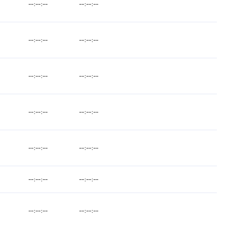
--:--:--
--:--:--
--:--:--
--:--:--
--:--:--
--:--:--
--:--:--
--:--:--
--:--:--
--:--:--
--:--:--
--:--:--
--:--:--
--:--:--