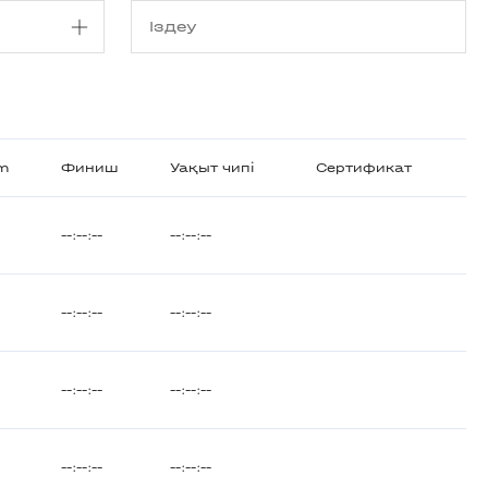
km
Финиш
Уақыт чипі
Сертификат
--:--:--
--:--:--
--:--:--
--:--:--
--:--:--
--:--:--
--:--:--
--:--:--