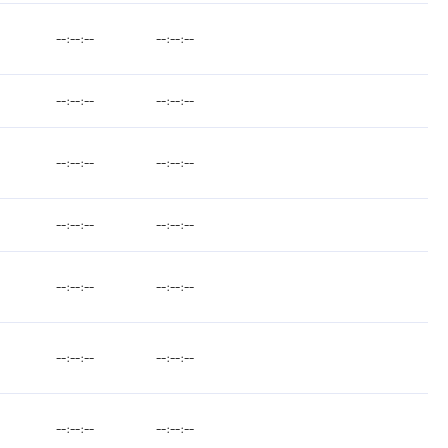
--:--:--
--:--:--
--:--:--
--:--:--
--:--:--
--:--:--
--:--:--
--:--:--
--:--:--
--:--:--
--:--:--
--:--:--
--:--:--
--:--:--