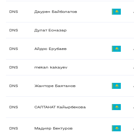
DNS
Даурен Байболатов
DNS
Дулат Есназар
DNS
Айдос Ерубаев
DNS
mekan kakayev
DNS
Жанторе Баятанов
DNS
САЛТАНАТ Кайырбекова
DNS
Мадияр Бектуров