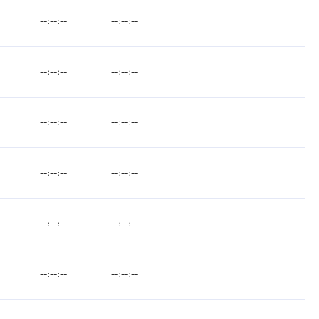
--:--:--
--:--:--
--:--:--
--:--:--
--:--:--
--:--:--
--:--:--
--:--:--
--:--:--
--:--:--
--:--:--
--:--:--