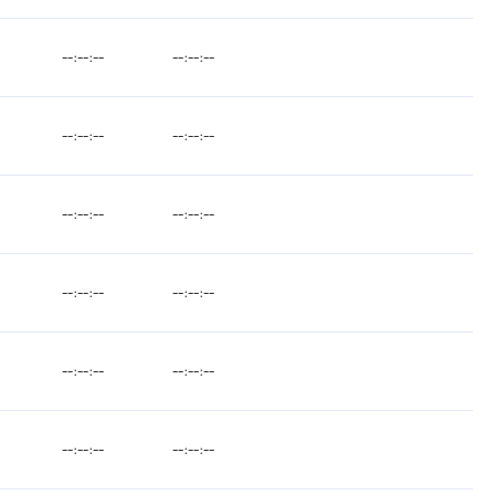
--:--:--
--:--:--
--:--:--
--:--:--
--:--:--
--:--:--
--:--:--
--:--:--
--:--:--
--:--:--
--:--:--
--:--:--