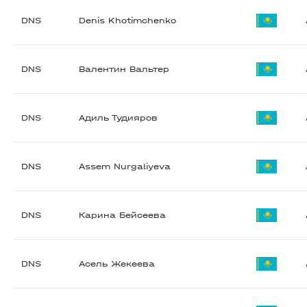
DNS
Denis Khotimchenko
DNS
Валентин Вальтер
DNS
Адиль Тудияров
DNS
Assem Nurgaliyeva
DNS
Карина Бейсеева
DNS
Асель Жекеева