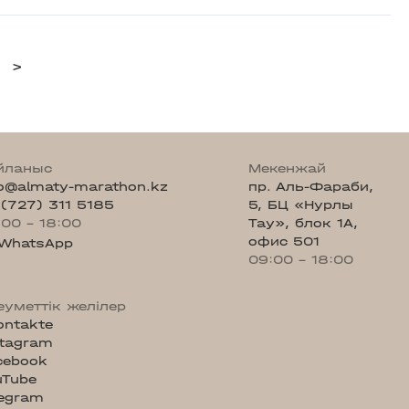
>
йланыс
Мекенжай
fo@almaty-marathon.kz
пр. Аль-Фараби,
 (727) 311 5185
5, БЦ «Нурлы
:00 - 18:00
Тау», блок 1А,
офис 501
WhatsApp
09:00 - 18:00
еуметтік желілер
ontakte
stagram
cebook
uTube
legram