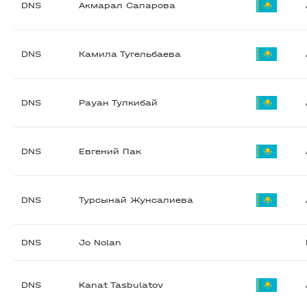
DNS
Акмарал Сапарова
DNS
Камила Тугельбаева
DNS
Рауан Тулкибай
DNS
Евгений Пак
DNS
Турсынай Жунсалиева
DNS
Jo Nolan
DNS
Kanat Tasbulatov