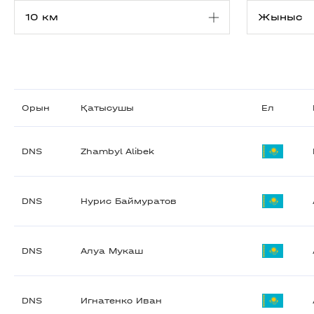
Орын
Қатысушы
Ел
DNS
Zhambyl Alibek
DNS
Нурис Баймуратов
DNS
Алуа Мукаш
DNS
Игнатенко Иван