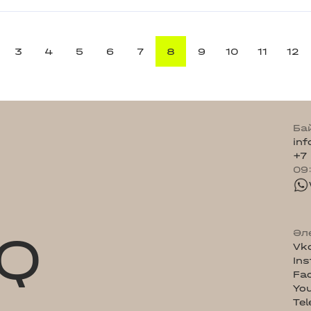
3
4
5
6
7
8
9
10
11
12
Ба
in
+7
09
Q
Әл
Vk
In
Fa
Yo
Te