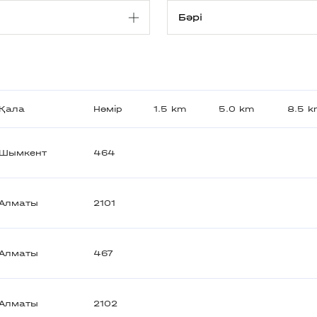
Қала
Нөмір
1.5 km
5.0 km
8.5 
Шымкент
464
Алматы
2101
Алматы
467
Алматы
2102