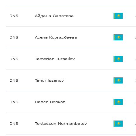
DNS
Айдана Саветова
DNS
Асель Коргасбаева
DNS
Tamerlan Tursaliev
DNS
Timur Issenov
DNS
Павел Волков
DNS
Toktossun Nurmanbetov