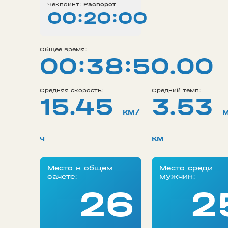
Чекпоинт:
Разворот
00:20:00
Общее время:
00:38:50.00
Средняя скорость:
Средний темп:
15.45
3.53
км/
ч
км
Место в общем
Место среди
зачете:
мужчин:
26
2