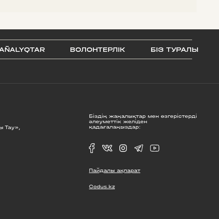
AÑALYQTAR
ВОЛОНТЕРЛІК
БІЗ ТУРАЛЫ
Біздің жаңалықтар мен өзгерістерді
әлеуметтік желіден
қадағалаңыздар:
ы Тау»,
Пайдалы ақпарат
Codus.kz