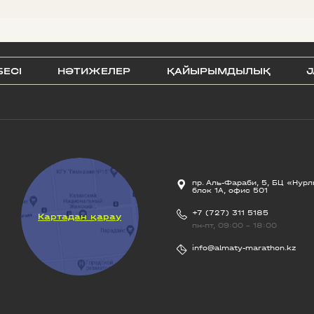
БЕСI
НӘТИЖЕЛЕР
ҚАЙЫРЫМДЫЛЫҚ
J
пр. Аль-Фараби, 5, БЦ «Нурл
блок 1А, офис 501
+7 (727) 311 5185
Картадан қарау
пн-пт, 09:00 - 18:00
info@almaty-marathon.kz