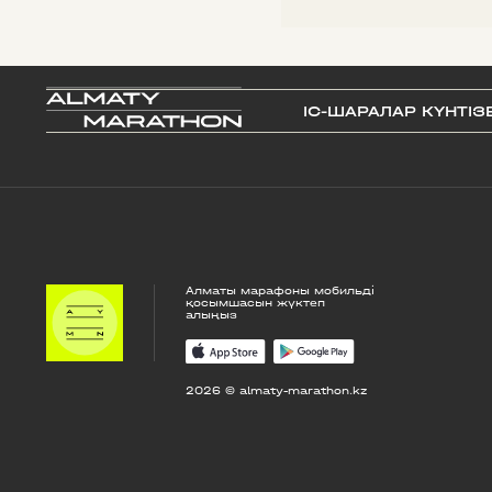
IС-ШАРАЛАР КҮНТІЗ
Алматы марафоны мобильді
қосымшасын жүктеп
алыңыз
2026 © almaty-marathon.kz