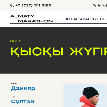
+7 (727) 311 5185
info
IС-ШАРАЛАР КҮНТІЗ
Негізгі
/
ҚЫСҚЫ ЖҮГІ
Аты:
Данияр
Тегі:
Сұлтан