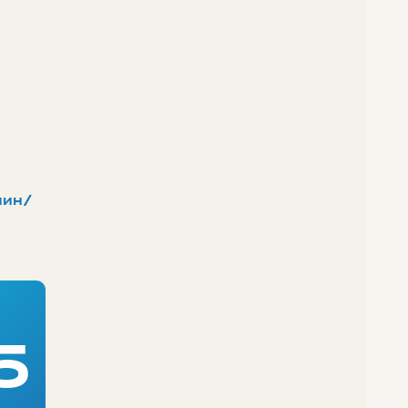
мин/
5