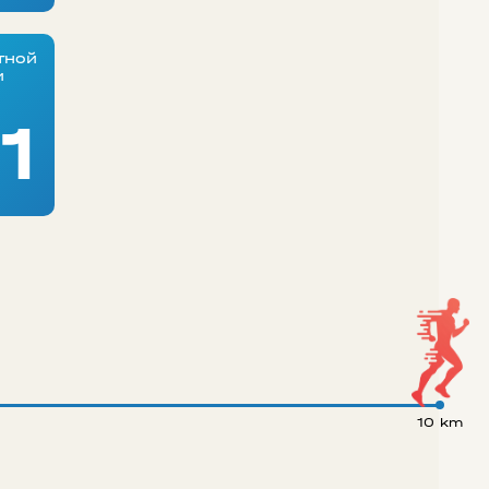
тной
и
1
10 km