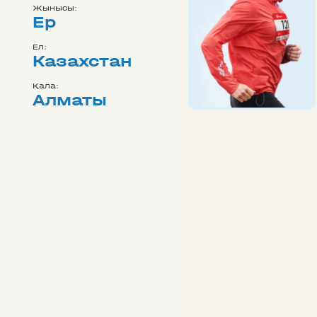
Жынысы:
Ер
Ел:
Казахстан
Қала:
Алматы