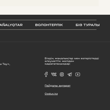
AÑALYQTAR
ВОЛОНТЕРЛІК
БІЗ ТУРАЛЫ
Біздің жаңалықтар мен өзгерістерді
әлеуметтік желіден
қадағалаңыздар:
ы Тау»,
Пайдалы ақпарат
Codus.kz