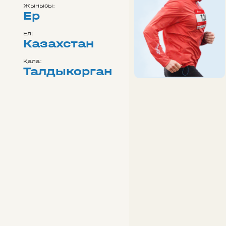
Жынысы:
Ер
Ел:
Казахстан
Қала:
Талдыкорган