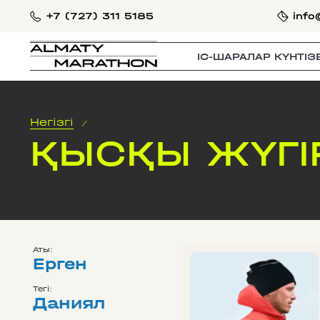
+7 (727) 311 5185
info
IС-ШАРАЛАР КҮНТІЗ
Негізгі
/
ҚЫСҚЫ ЖҮГІ
Аты:
Ерген
Тегі:
Даниял