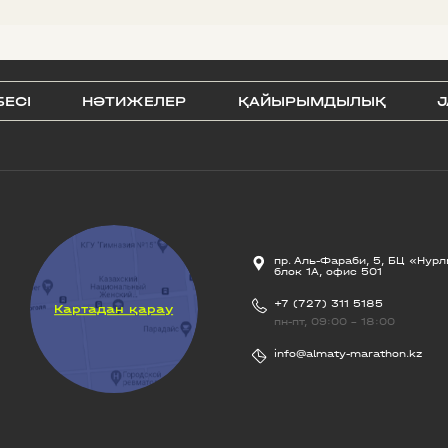
БЕСI
НӘТИЖЕЛЕР
ҚАЙЫРЫМДЫЛЫҚ
J
пр. Аль-Фараби, 5, БЦ «Нурл
блок 1А, офис 501
+7 (727) 311 5185
Картадан қарау
пн-пт, 09:00 - 18:00
info@almaty-marathon.kz