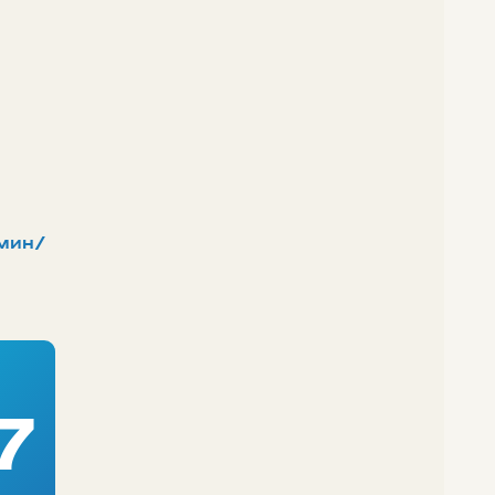
мин/
7