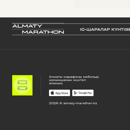
IС-ШАРАЛАР КҮНТІЗ
Алматы марафоны мобильді
қосымшасын жүктеп
алыңыз
2026 © almaty-marathon.kz