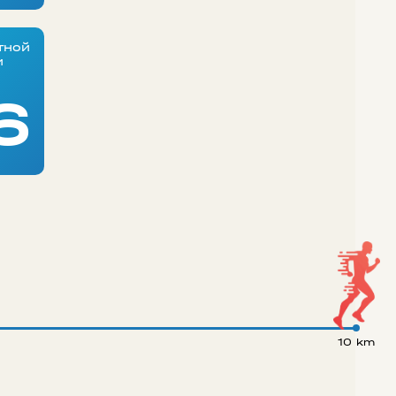
тной
и
6
10 km