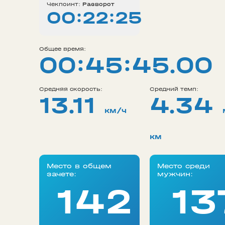
Чекпоинт:
Разворот
00:22:25
Общее время:
00:45:45.00
Средняя скорость:
Средний темп:
13.11
4.34
км/ч
км
Место в общем
Место среди
зачете:
мужчин:
142
13