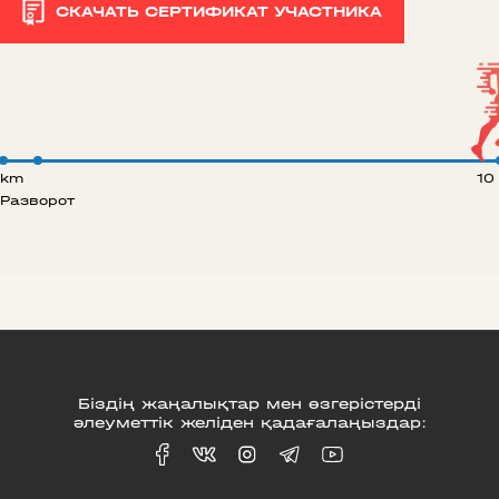
СКАЧАТЬ СЕРТИФИКАТ УЧАСТНИКА
 km
10
Разворот
Біздің жаңалықтар мен өзгерістерді
әлеуметтік желіден қадағалаңыздар: