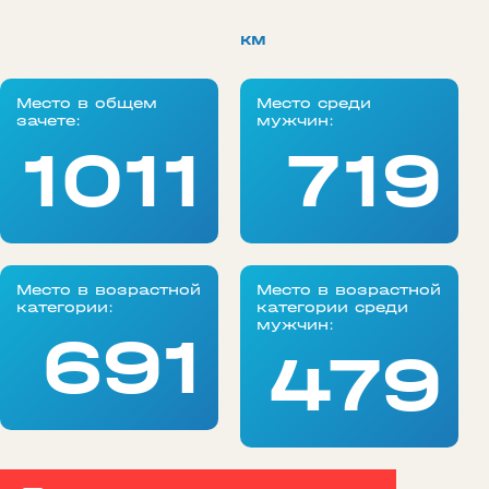
км
Место в общем
Место среди
зачете:
мужчин:
1011
719
Место в возрастной
Место в возрастной
категории:
категории среди
мужчин:
691
479