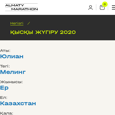
Негізгі
/
ҚЫСҚЫ ЖҮГІРУ 2020
Аты:
Юлиан
Тегі:
Мелинг
Жынысы:
Ер
Ел:
Казахстан
Қала: