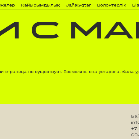
ижелер
Қайырымдылық
Jañalyqtar
Волонтерлік
Бі
 С МА
 страница не существует. Возможно, она устарела, была у
Ба
in
+7
09