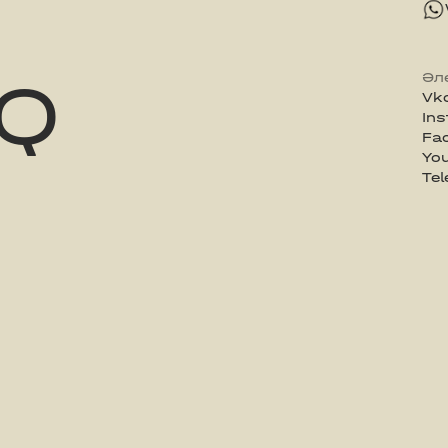
Q
Әл
Vk
In
Fa
Yo
Te