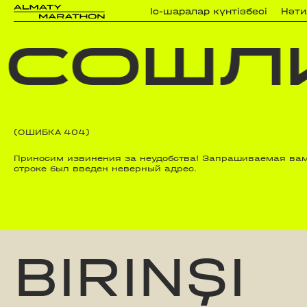
Iс-шаралар күнтізбесi
Нәт
 СОШЛИ
(ОШИБКА 404)
Приносим извинения за неудобства! Запрашиваемая вами
строке был введен неверный адрес.
BIRINŞI