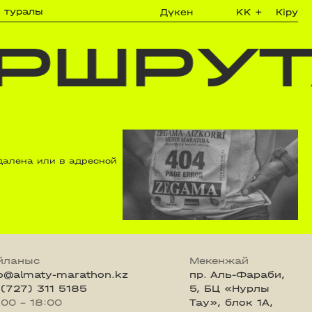
з туралы
Дүкен
KK
+
Кіру
РШРУТ
далена или в адресной
йланыс
Мекенжай
fo@almaty-marathon.kz
пр. Аль-Фараби,
 (727) 311 5185
5, БЦ «Нурлы
:00 - 18:00
Тау», блок 1А,