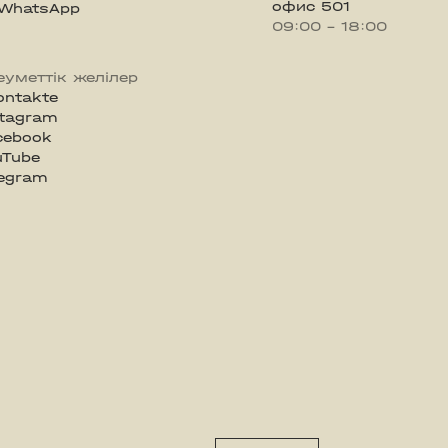
офис 501
WhatsApp
09:00 - 18:00
еуметтік желілер
ontakte
stagram
cebook
uTube
legram