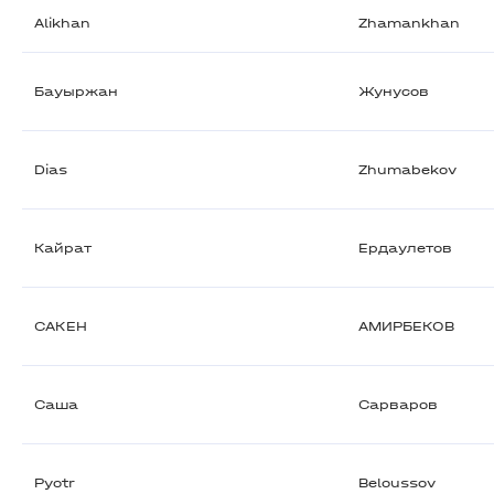
Alikhan
Zhamankhan
Бауыржан
Жунусов
Dias
Zhumabekov
Кайрат
Ердаулетов
САКЕН
АМИРБЕКОВ
Саша
Сарваров
Pyotr
Beloussov