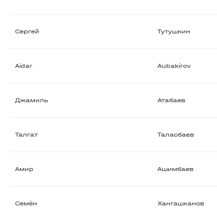
Сергей
Тутушкин
Aidar
Aubakirov
Джамиль
Атабаев
Талгат
Таласбаев
Амир
Ашимбаев
Семён
Хангашканов