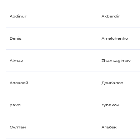
Abdinur
Akberdin
Denis
Amelchenko
Almaz
Zhansagimov
Алексей
Дзибалов
pavel
rybakov
Султан
Агабек