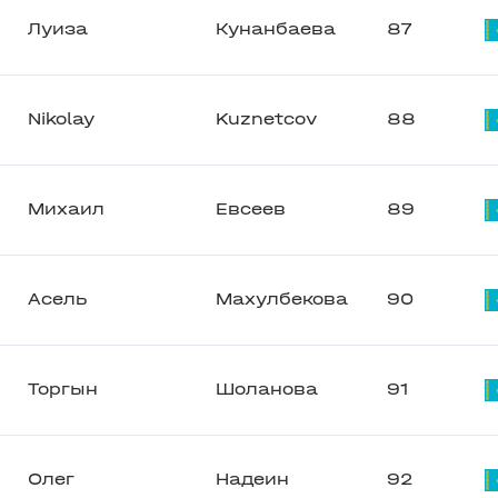
Луиза
Кунанбаева
87
Nikolay
Kuznetcov
88
Михаил
Евсеев
89
Асель
Махулбекова
90
Торгын
Шоланова
91
Олег
Надеин
92