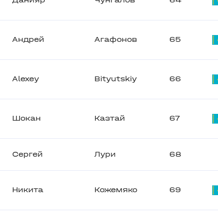
Данияр
Чунгалов
64
Андрей
Агафонов
65
Alexey
Bityutskiy
66
Шокан
Казтай
67
Сергей
Лури
68
Никита
Кожемяко
69