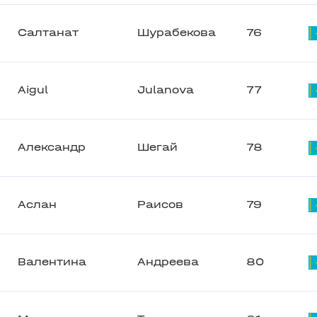
Салтанат
Шурабекова
76
Aigul
Julanova
77
Александр
Шегай
78
Аслан
Раисов
79
Валентина
Андреева
80