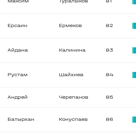
Максим
Туралыков
81
Ерсаин
Ермеков
82
Айдана
Калинина
83
Рустам
Шайхиев
84
Андрей
Черепанов
85
Батырхан
Конуспаев
86