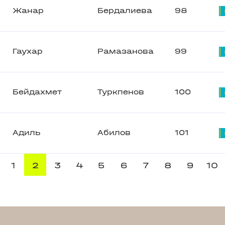
Жанар
Бердалиева
98
Гаухар
Рамазанова
99
Бейдахмет
Туркпенов
100
Адиль
Абилов
101
1
2
3
4
5
6
7
8
9
10