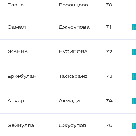
Елена
Воронцова
70
Самал
Джусупова
71
ЖАННА
НУСИПОВА
72
Еркебулан
Таскараев
73
Ануар
Ахмади
74
Зейнулла
Джусупов
75