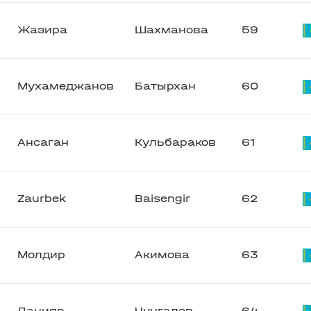
Жазира
Шахманова
59
Мухамеджанов
Батырхан
60
Ансаган
Кульбараков
61
Zaurbek
Baisengir
62
Молдир
Акимова
63