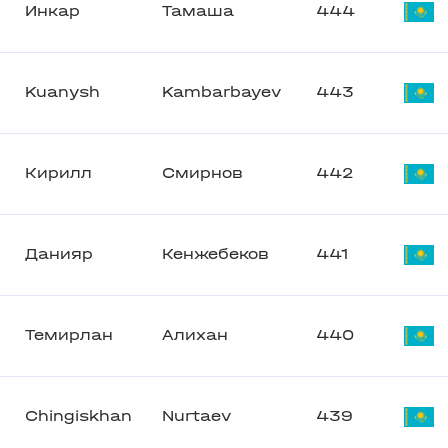
Инкар
Тамаша
444
Kuanysh
Kambarbayev
443
Кирилл
Смирнов
442
Данияр
Кенжебеков
441
Темирлан
Алихан
440
Chingiskhan
Nurtaev
439