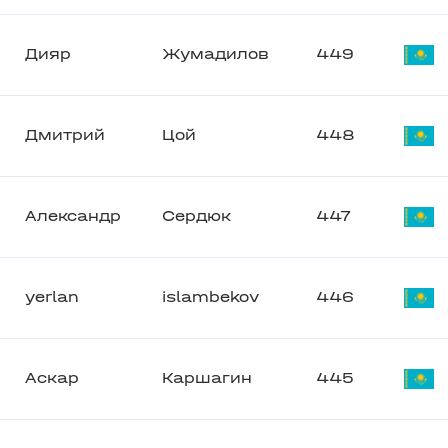
Дияр
Жумадилов
449
Дмитрий
Цой
448
Александр
Сердюк
447
yerlan
islambekov
446
Аскар
Каршагин
445