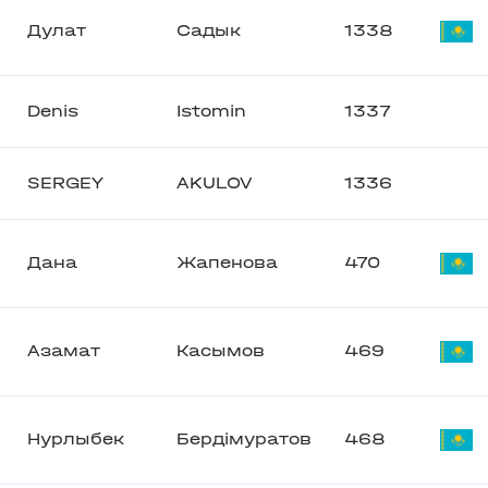
Дулат
Садык
1338
Denis
Istomin
1337
SERGEY
AKULOV
1336
Дана
Жапенова
470
Азамат
Касымов
469
Нурлыбек
Бердімуратов
468