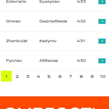
Есенгали
Ешмухан
433
Олжас
Сырлыбеков
432
Zhanbulat
Kadyrov
431
Руслан
Аббасов
430
1
2
3
4
5
6
7
8
9
10