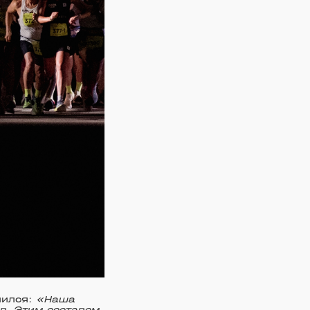
лился:
«Наша
в. Этим составом