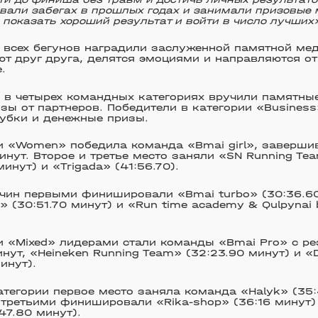
вали забегах в прошлых годах и занимали призовые 
у показать хороший результат и войти в число лучших
всех бегунов наградили заслуженной памятной мед
т друг друга, делятся эмоциями и направляются о
.
в четырех командных категориях вручили памятные
зы от партнеров. Победители в категории «Busines
кубки и денежные призы.
и «Women» победила команда «Bmai girl», заверши
инут. Второе и третье место заняли «SN Running Tea
инут) и «Trigada» (41:56.70).
чин первыми финишировали «Bmai turbo» (30:36.60
y» (30:51.70 минут) и «Run time academy & Qulpynai 
и «Mixed» лидерами стали команды «Bmai Pro» с р
инут, «Heineken Running Team» (32:23.90 минут) и «
инут).
атегории первое место заняла команда «Halyk» (35:
третьими финишировали «Rika-shop» (36:16 минут)
47.80 минут).