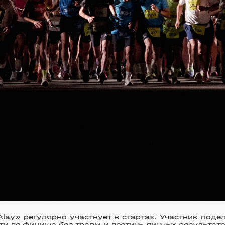
lay» регулярно участвует в стартах. Участник поде
ти до финиша без травм и достичь личных результато