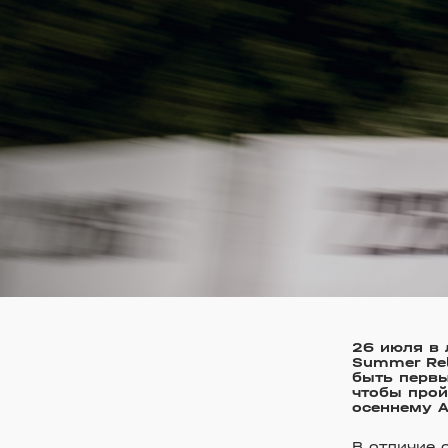
26 июля в 
Summer Rel
быть первы
чтобы прой
осеннему A
В отличие 