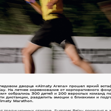
ледовом дворце «Almaty Arena» прошел яркий эста
ay. На летнее соревнование от корпоративного фон
м» собрались 300 детей и 200 взрослых команд по
ти дистанции, разделить эмоции с близкими и подг
lmaty Marathon.
от традиционных стартов, Summer Relay проходит в