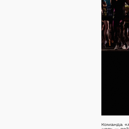
Команда «A
цель — дой