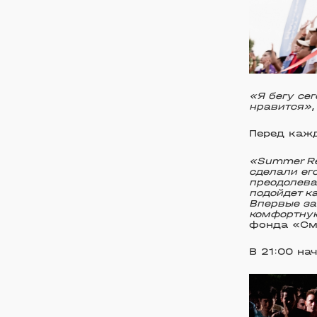
«Я бегу се
нравится»
Перед каж
«Summer Re
сделали ег
преодолева
подойдет ка
Впервые за
комфортну
фонда «См
В 21:00 на