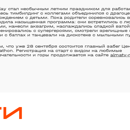
lay стал необычным летним праздником для работ
десь тимбилдинг с коллегами объединился с драгоц
ждением с детьми. Пока родители соревновались в
ходила насыщенная программа: они встретились с 
и, нанесли аквагрим, наслаждались сладкой ватой
ренировались с супергероями, смотрели зрелищные 
и с батлах и танцевали на дискотеке с мыльными 
, что уже 28 сентября состоится главный забег Це
athon. Регистрация на старт с видом на любимые
чательности и горы продолжается на сайте
almaty-
ТИ