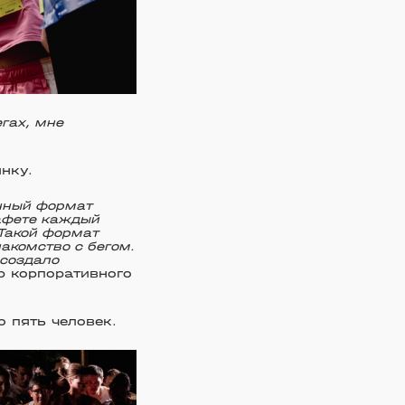
гах, мне
нку.
нный формат
тафете каждый
 Такой формат
накомство с бегом.
 создало
р корпоративного
о пять человек.