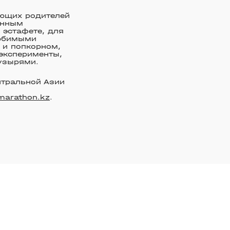
ающих родителей
енным
 эстафете, для
любимыми
 и попкорном,
эксперименты,
пузырями.
нтральной Азии
marathon.kz
.