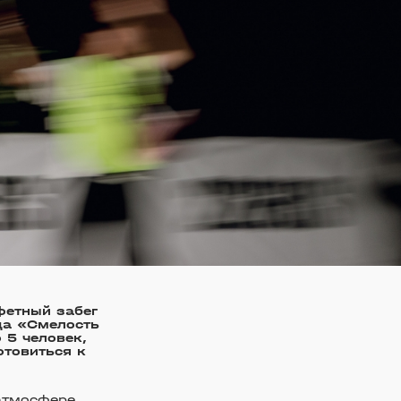
фетный забег
да «Смелость
 5 человек,
отовиться к
 атмосфере