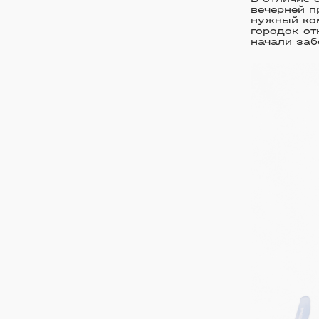
вечерней п
нужный ком
городок от
начали заб