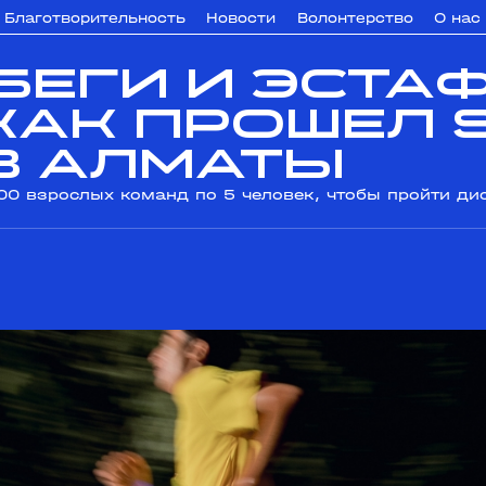
Благотворительность
Новости
Волонтерство
О нас
беги и эста
как прошел 
 в Алматы
00 взрослых команд по 5 человек, чтобы пройти ди