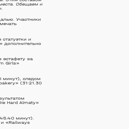
места. Обещаем и
».
алью. Участники
тмечать
 статуэтки и
s» дополнительно
в эстафету за
m Girls»
 минут), следом
bakery» (31:21.30
езультатом
Die Hard Almaty»
45.40 минут).
 и «Railways