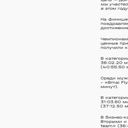
мы участво
в этом год
На финише 
поздравляю
достижение
Чемпионам 
ценные при
получили 
В категори
36:02.20 м
(40:55.50 м
Среди муж
– «Bmai Fl
минут).
В категори
31:03.60 м
(37:12.50 м
В бизнес-к
Вторыми и 
team» (36: