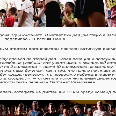
годня один километр. В четвертый раз участвую в забе
, – поделилась 11-летняя Саша.
дым стартом организаторы провели активную разми
lay прошёл во второй раз. Новая локация и продума
о особенно удобным для участников. В командной эс
л по 2 километра — всего 10 километров на команду.
к опытным бегунам, так и тем, кто только начинает з
бег прошел вечером, что позволило избежать жары и
ю атмосферу»
, — отметила исполнительный директо
елость быть первым» Салтанат Казыбаева.
чалась эстафета на дистанции 10 км среди команд п