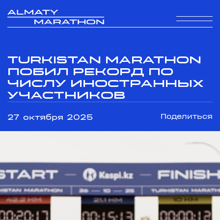
Turkistan Marathon
побил рекорд по
числу иностранных
участников
27 октября 2025
Поделиться