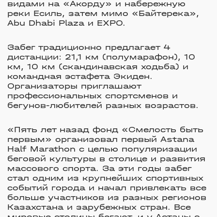
видами на «Акорду» и набережную
реки Есиль, затем мимо «Байтерека»,
Abu Dhabi Plaza и EXPO.
Забег традиционно предлагает 4
дистанции: 21,1 км (полумарафон), 10
км, 10 км (скандинавская ходьба) и
командная эстафета Экиден.
Организаторы приглашают
профессиональных спортсменов и
бегунов-любителей разных возрастов.
«Пять лет назад фонд
«
Смелость быть
первым
»
организовал первый Astana
Half Marathon с целью популяризации
беговой культуры в столице и развития
массового спорта. За эти годы забег
стал одним из крупнейших спортивных
событий города и начал привлекать все
больше участников из разных регионов
Казахстана и зарубежных стран. Все
мировые столицы бегают, и у Астаны с