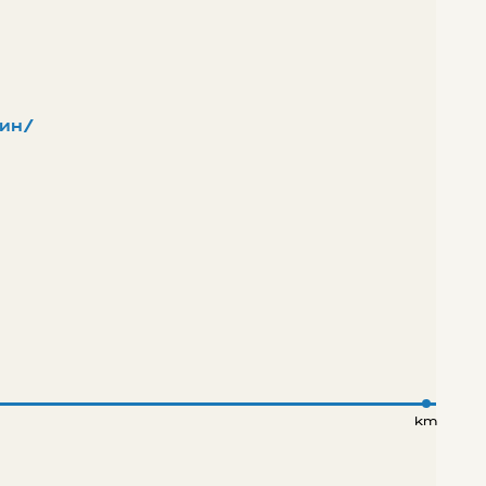
ин/
km