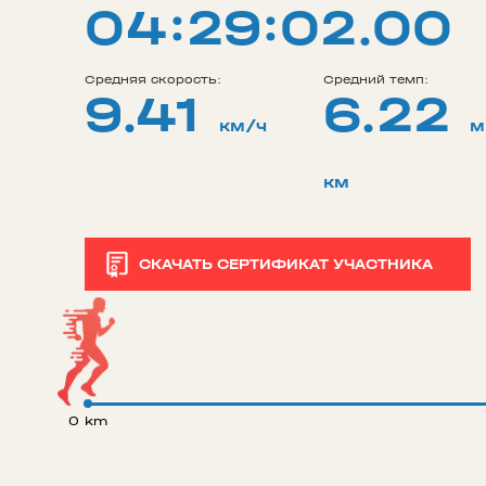
04:29:02.00
Средняя скорость:
Средний темп:
9.41
6.22
км/ч
м
км
СКАЧАТЬ СЕРТИФИКАТ УЧАСТНИКА
0 km