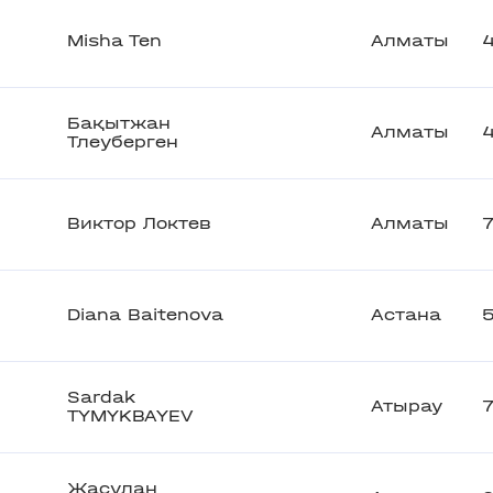
Misha Ten
Алматы
Бақытжан
Алматы
Тлеуберген
Виктор Локтев
Алматы
Diana Baitenova
Астана
Sardak
Атырау
TYMYKBAYEV
Жасулан