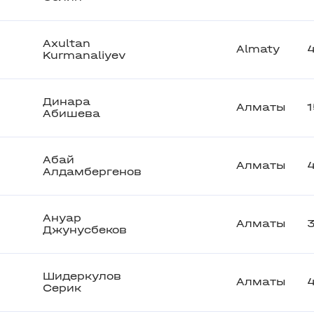
Axultan
Almaty
Kurmanaliyev
Динара
Алматы
Абишева
Абай
Алматы
Алдамбергенов
Ануар
Алматы
Джунусбеков
Шидеркулов
Алматы
Серик