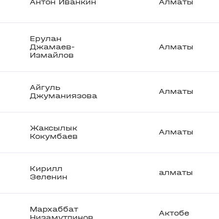
Антон Иванкин
Алматы
Ерулан
Джамаев-
Алматы
Измайлов
Айгуль
Алматы
Джуманиязова
Жаксылык
Алматы
Кокумбаев
Кирилл
алматы
Зеленин
Мархаббат
Актобе
Низамутдинов