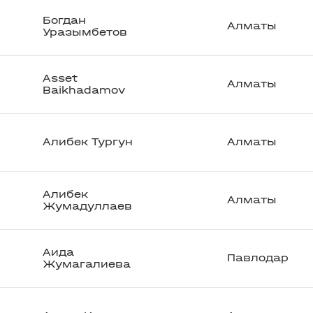
Богдан
Алматы
Уразымбетов
Asset
Алматы
Baikhadamov
Алибек Тургун
Алматы
Алибек
Алматы
Жумадуллаев
Аида
Павлодар
Жумагалиева