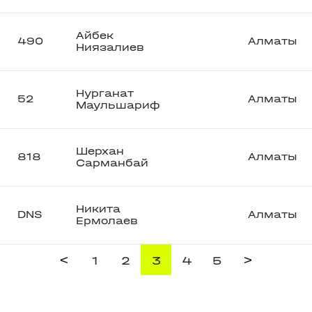
Айбек
490
Алматы
Ниязалиев
Нурганат
52
Алматы
Маульшариф
Шерхан
818
Алматы
Сарманбай
Никита
DNS
Алматы
Ермолаев
<
>
1
2
3
4
5