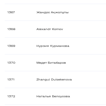
1367
Жандос Ақжолұлы
1368
Alexandr Komov
1369
Нурзия Курманова
1370
Медет Битабаров
1371
Zhangul Duisekenova
1372
Наталья Белоусова