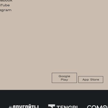
cebook
uTube
legram
Google
Play
App Store