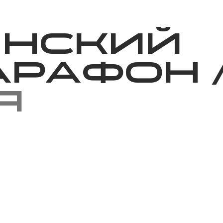
Благотворительность
Новости
Волонтерство
О нас
инский
арафон
я