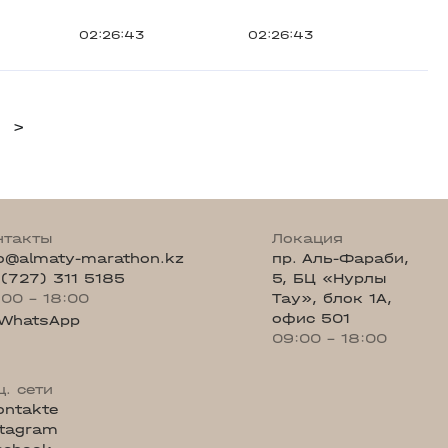
02:26:43
02:26:43
>
нтакты
Локация
fo@almaty-marathon.kz
пр. Аль-Фараби,
 (727) 311 5185
5, БЦ «Нурлы
:00 - 18:00
Тау», блок 1А,
офис 501
WhatsApp
09:00 - 18:00
ц. сети
ontakte
stagram