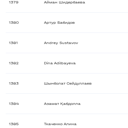
1379
Айман Шидербаева
1380
Артур Бабидов
1381
Andrey Sustavov
1382
Dina Adilbayeva
1383
Шынболат Сейдуллаев
1384
Азамат Қабдолла
1385
Ткаченко Алина