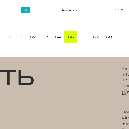
Алматы
552
50
51
52
53
54
55
56
57
58
59
ТЬ
Ко
in
+7
09
Со
Vk
In