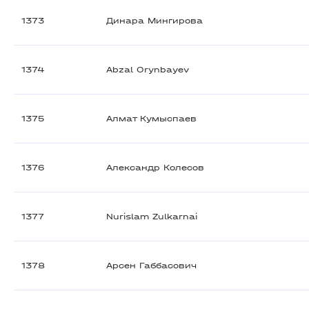
1373
Динара Мингирова
1374
Abzal Orynbayev
1375
Алмат Кумыспаев
1376
Александр Колесов
1377
Nurislam Zulkarnai
1378
Арсен Габбасович