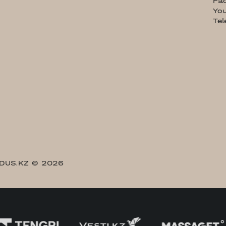
Fa
Yo
Te
DUS.KZ
© 2026