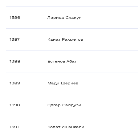
1386
Лариса Скакун
1387
Канат Рахметов
1388
Естенов Абат
1389
Мади Шериев
1390
Эдгар Салдузи
1391
Болат Ишанғали