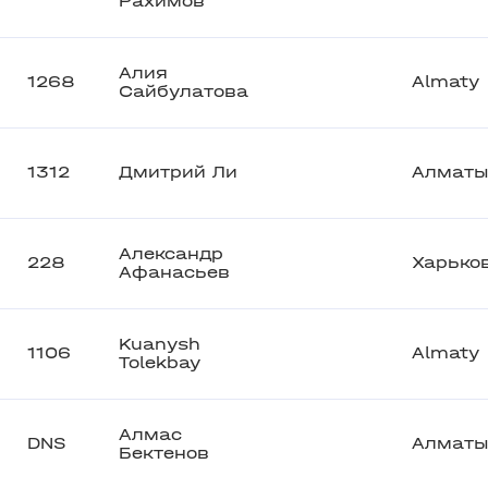
Рахимов
Алия
1268
Almaty
Сайбулатова
1312
Дмитрий Ли
Алмат
Александр
228
Харько
Афанасьев
Kuanysh
1106
Almaty
Tolekbay
Алмас
DNS
Алмат
Бектенов