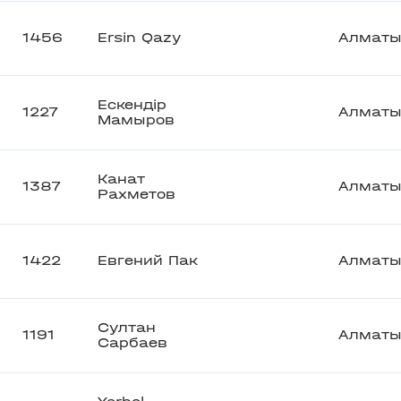
1456
Ersin Qazy
Алмат
Ескендір
1227
Алмат
Мамыров
Канат
1387
Алмат
Рахметов
1422
Евгений Пак
Алмат
Султан
1191
Алмат
Сарбаев