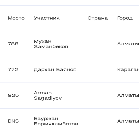
Место
Участник
Страна
Город
Мухан
789
Алмат
Заманбеков
772
Дархан Баянов
Карага
Arman
825
Алмат
Sagadiyev
Бауржан
DNS
Алмат
Бермухамбетов