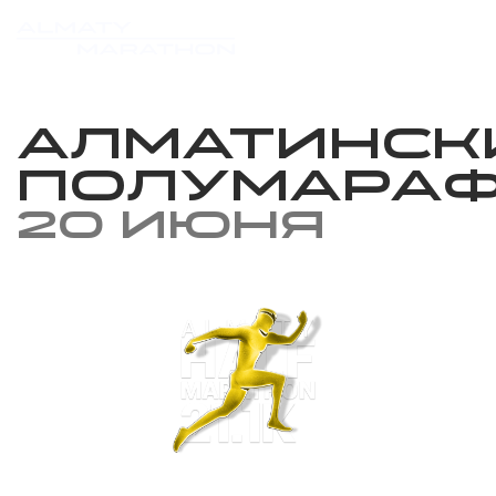
Алматинск
полумара
20 июня