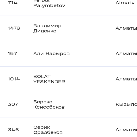
Yerbol
714
Almaty
Palymbetov
Владимир
1476
Алмат
Диденко
157
Али Насыров
Алмат
BOLAT
1014
Алмат
YESKENDER
Береке
307
Кызыло
Кенесбеков
Серик
346
Алмат
Оразбеков