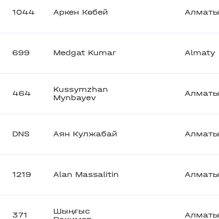
1044
Аркен Көбей
Алмат
699
Medgat Kumar
Almaty
Kussymzhan
464
Алмат
Mynbayev
DNS
Аян Кулжабай
Алмат
1219
Alan Massalitin
Алмат
Шыңғыс
371
Алмат