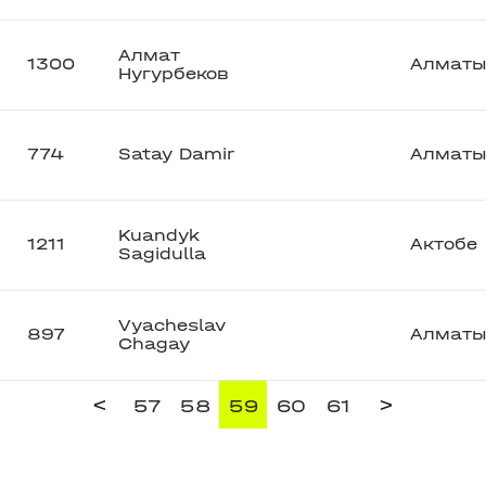
Алмат
1300
Алмат
Нугурбеков
774
Satay Damir
Алмат
Kuandyk
1211
Актобе
Sagidulla
Vyacheslav
897
Алмат
Chagay
<
>
57
58
59
60
61