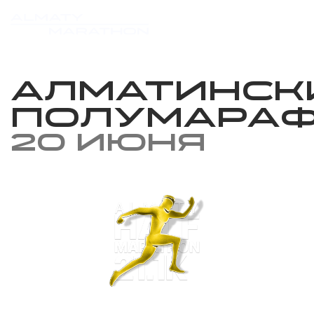
Алматинск
полумара
20 июня