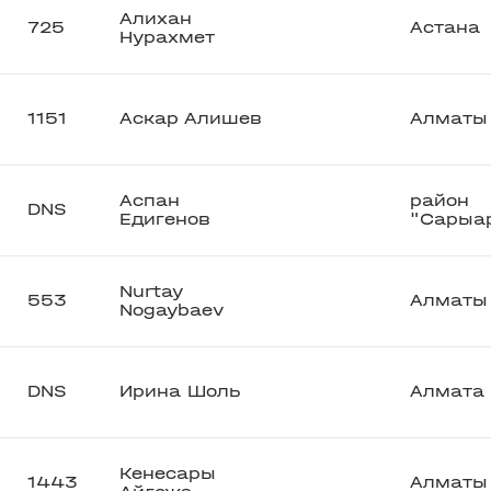
Алихан
725
Астана
Нурахмет
1151
Аскар Алишев
Алматы
Аспан
район
DNS
Едигенов
"Сарыа
Nurtay
553
Алматы
Nogaybaev
DNS
Ирина Шоль
Алмата
Кенесары
1443
Алматы