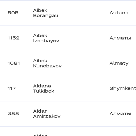
Aibek
505
Astana
Borangali
Aibek
1152
Алматы
Izenbayev
Aibek
1081
Almaty
Kunebayev
Aidana
117
Shymken
Tulkibek
Aidar
388
Алматы
Amirzakov