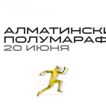
Алматинск
полумара
20 июня