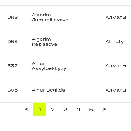
Aigerim
DNS
Алматы
Jumadillayeva
Aigerim
DNS
Almaty
Kazissova
Ainur
337
Алматы
Assylbekkyzy
605
Ainur Begilda
Алматы
<
>
1
2
3
4
5