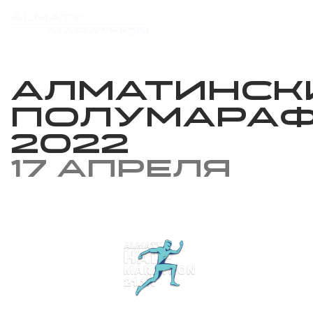
Алматинск
Полумара
2022
17 апреля