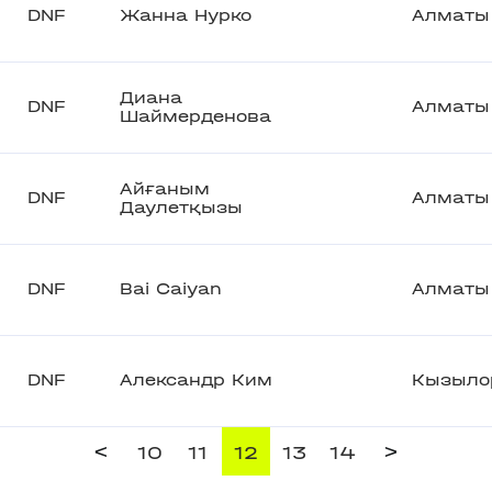
DNF
Жанна Нурко
Алматы
Диана
DNF
Алматы
Шаймерденова
Айғаным
DNF
Алматы
Даулетқызы
DNF
Bai Caiyan
Алматы
DNF
Александр Ким
Кызыло
<
>
10
11
12
13
14