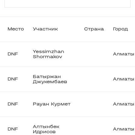
Место
Участник
Страна
Город
Yessimzhan
DNF
Алматы
Shormakov
Батыржан
DNF
Алматы
Джукембаев
DNF
Рауан Курмет
Алматы
Алтынбек
DNF
Алматы
Идрисов