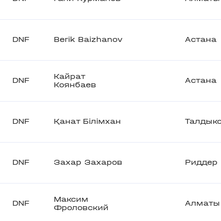
DNF
Berik Baizhanov
Астана
Кайрат
DNF
Астана
Коянбаев
DNF
Қанат Білімхан
Талдык
DNF
Захар Захаров
Риддер
Максим
DNF
Алматы
Фроловский