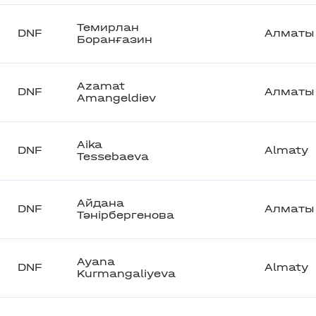
Темирлан
DNF
Алматы
Боранғазин
Azamat
DNF
Алматы
Amangeldiev
Aika
DNF
Almaty
Tessebaeva
Айдана
DNF
Алматы
Тәнірбергенова
Ayana
DNF
Almaty
Kurmangaliyeva