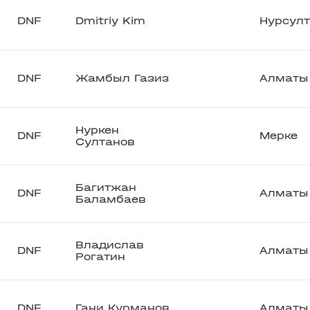
DNF
Dmitriy Kim
Нурсул
DNF
Жамбыл Газиз
Алматы
Нуркен
DNF
Мерке
Султанов
Багитжан
DNF
Алматы
Баламбаев
Владислав
DNF
Алматы
Рогатин
DNF
Гани Курманов
Алматы