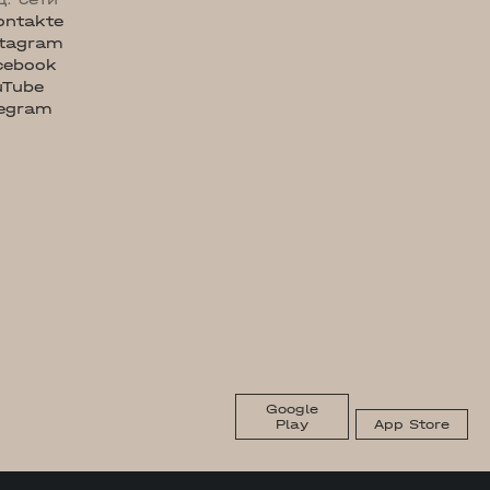
ontakte
stagram
cebook
uTube
legram
Google
Play
App Store