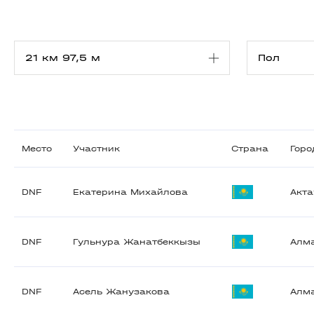
Место
Участник
Страна
Горо
DNF
Екатерина Михайлова
Акта
DNF
Гульнура Жанатбеккызы
Алм
DNF
Асель Жанузакова
Алм