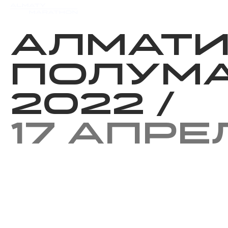
Мероприятия
Результаты
Алмат
Полум
2022
/
17 апре