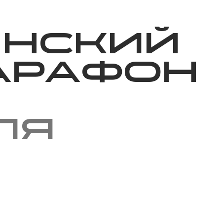
Благотворительность
Новости
Волонтерство
О нас
инский
арафон
ля