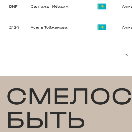
DNF
Салтанат Ибраим
Алм
2124
Асель Тобжанова
Алм
<
СМЕЛОС
БЫТЬ