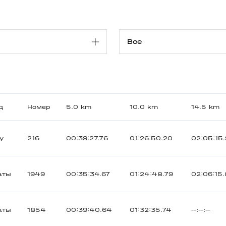
д
Номер
5.0 km
10.0 km
14.5 km
у
216
00:39:27.76
01:26:50.20
02:05:15
аты
1949
00:35:34.67
01:24:48.79
02:06:15
аты
1854
00:39:40.64
01:32:35.74
--:--:--