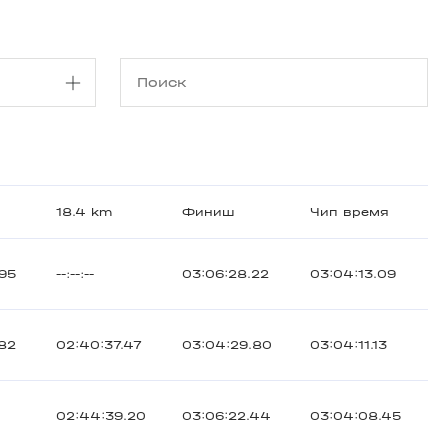
18.4 km
Финиш
Чип время
.95
--:--:--
03:06:28.22
03:04:13.09
.82
02:40:37.47
03:04:29.80
03:04:11.13
02:44:39.20
03:06:22.44
03:04:08.45