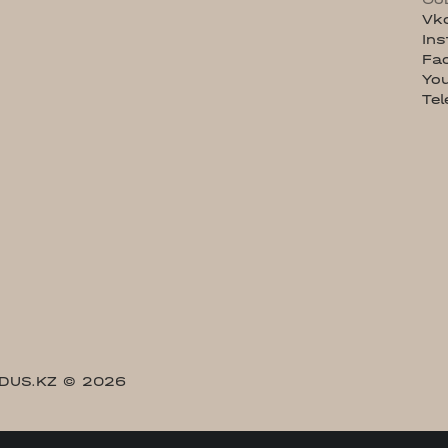
Vk
In
Fa
Yo
Te
DUS.KZ
© 2026