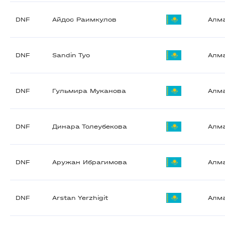
DNF
Айдос Раимкулов
Алм
DNF
Sandin Tyo
Алм
DNF
Гульмира Муканова
Алм
DNF
Динара Толеубекова
Алм
DNF
Аружан Ибрагимова
Алм
DNF
Arstan Yerzhigit
Алм