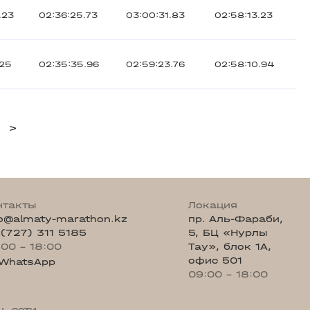
.23
02:36:25.73
03:00:31.83
02:58:13.23
.25
02:35:35.96
02:59:23.76
02:58:10.94
>
нтакты
Локация
fo@almaty-marathon.kz
пр. Аль-Фараби,
 (727) 311 5185
5, БЦ «Нурлы
:00 - 18:00
Тау», блок 1А,
офис 501
WhatsApp
09:00 - 18:00
ц. сети