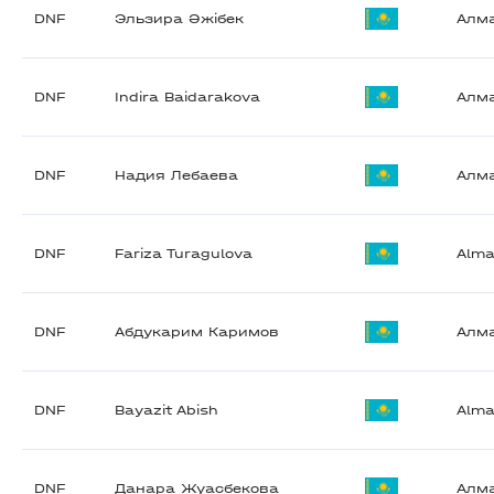
DNF
Эльзира Әжібек
Алм
DNF
Indira Baidarakova
Алм
DNF
Надия Лебаева
Алм
DNF
Fariza Turagulova
Alma
DNF
Абдукарим Каримов
Алм
DNF
Bayazit Abish
Alma
DNF
Данара Жуасбекова
Алм