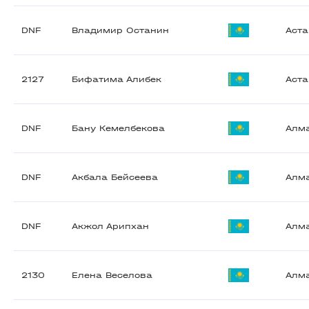
DNF
Владимир Останин
Аст
2127
Бифатима Алибек
Аст
DNF
Бану Кемелбекова
Алм
DNF
Акбала Бейсеева
Алм
DNF
Акжол Арипхан
Алм
2130
Елена Веселова
Алм