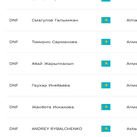
DNF
Смагулов Галымжан
Alma
DNF
Томирис Сарманова
Алм
DNF
Абай Жарылкасын
Алм
DNF
Гаухар Инебаева
Алм
DNF
Жанбота Искакова
Алм
DNF
ANDREY RYBALCHENKO
Asta