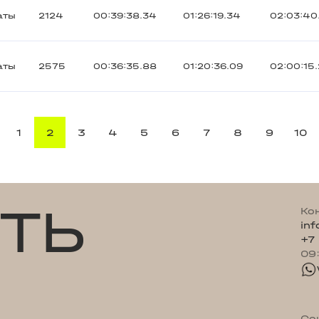
аты
2124
00:39:38.34
01:26:19.34
02:03:40
аты
2575
00:36:35.88
01:20:36.09
02:00:15
1
2
3
4
5
6
7
8
9
10
ТЬ
Ко
in
+7
09
Со