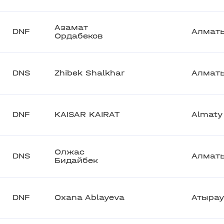
Азамат
DNF
Алмат
Ордабеков
DNS
Zhibek Shalkhar
Алмат
DNF
KAISAR KAIRAT
Almaty
Олжас
DNS
Алмат
Бидайбек
DNF
Oxana Ablayeva
Атырау