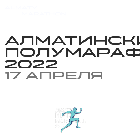
Алматинск
Полумара
2022
17 апреля