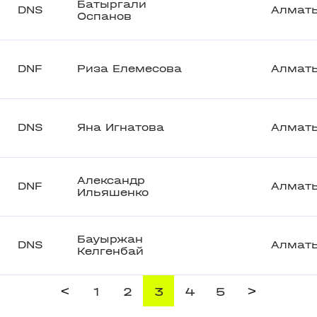
Батыргали
DNS
Алмат
Оспанов
DNF
Риза Елемесова
Алмат
DNS
Яна Игнатова
Алмат
Александр
DNF
Алмат
Ильяшенко
Бауыржан
DNS
Алмат
Келгенбай
<
>
1
2
3
4
5