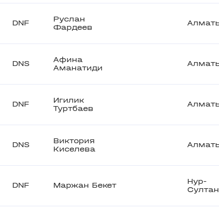
Руслан
DNF
Алмат
Фардеев
Афина
DNS
Алмат
Аманатиди
Игилик
DNF
Алмат
Туртбаев
Виктория
DNS
Алмат
Киселева
Нур-
DNF
Маржан Бекет
Султан