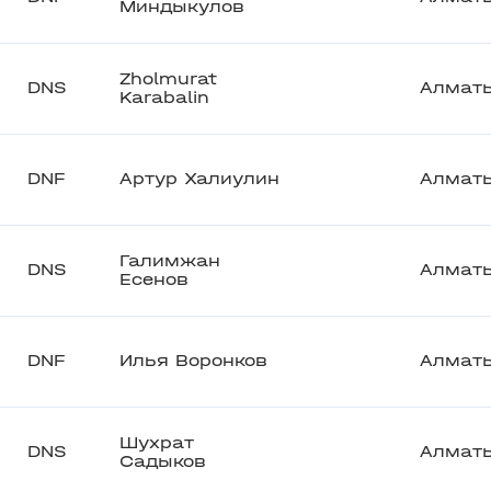
Миндыкулов
Zholmurat
DNS
Алмат
Karabalin
DNF
Артур Халиулин
Алмат
Галимжан
DNS
Алмат
Есенов
DNF
Илья Воронков
Алмат
Шухрат
DNS
Алмат
Садыков