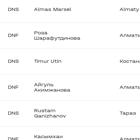
DNS
Almas Marsel
Almaty
Роза
DNF
Алмат
Шарафутдинова
DNS
Timur Utin
Костан
Айгуль
DNF
Алмат
Акимжанова
Rustam
DNS
Тараз
Ganizhanov
Касымхан
DNF
Алмат