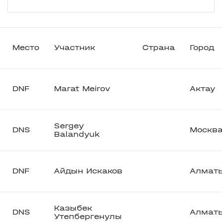
Место
Участник
Страна
Город
DNF
Marat Meirov
Актау
Sergey
DNS
Москв
Balandyuk
DNF
Айдын Искаков
Алмат
Казыбек
DNS
Алмат
Утепбергенулы