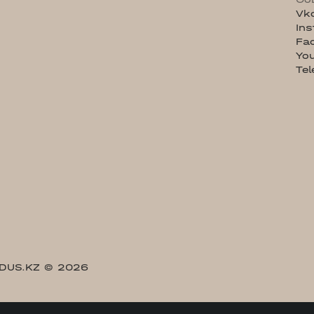
Vk
In
Fa
Yo
Te
DUS.KZ
© 2026