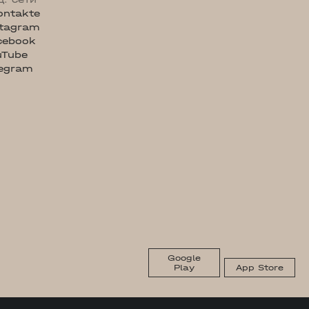
ontakte
stagram
cebook
uTube
legram
Google
Play
App Store