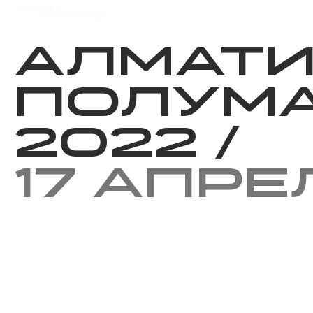
Мероприятия
Результаты
Алмат
Полум
2022
/
17 апре