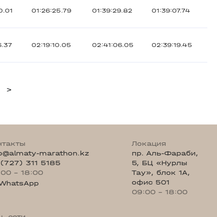
0.01
01:26:25.79
01:39:29.82
01:39:07.74
6.37
02:19:10.05
02:41:06.05
02:39:19.45
>
нтакты
Локация
fo@almaty-marathon.kz
пр. Аль-Фараби,
 (727) 311 5185
5, БЦ «Нурлы
:00 - 18:00
Тау», блок 1А,
офис 501
WhatsApp
09:00 - 18:00
ц. сети