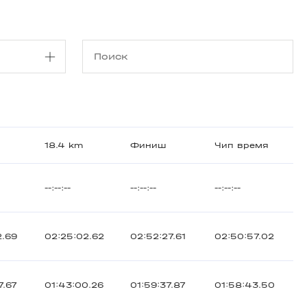
m
18.4 km
Финиш
Чип время
--:--:--
--:--:--
--:--:--
2.69
02:25:02.62
02:52:27.61
02:50:57.02
7.67
01:43:00.26
01:59:37.87
01:58:43.50