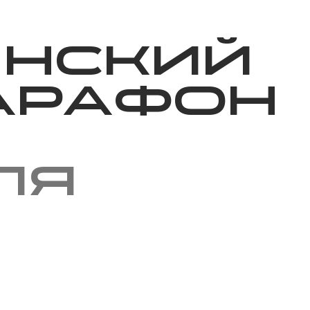
Благотворительность
Новости
Волонтерство
О нас
инский
арафон
ля