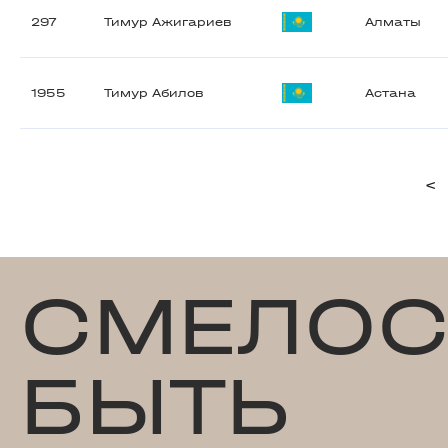
297
Тимур Ажигариев
Алматы
1955
Тимур Абилов
Астана
<
СМЕЛОС
БЫТЬ