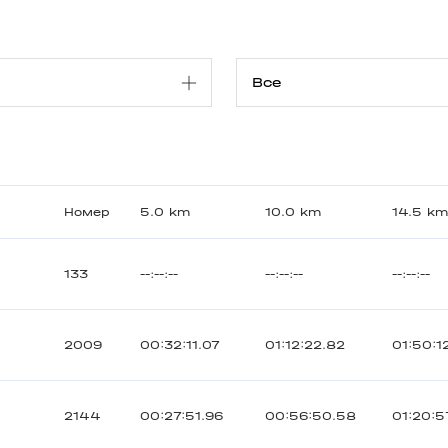
Номер
5.0 km
10.0 km
14.5 k
133
--:--:--
--:--:--
--:--:--
2009
00:32:11.07
01:12:22.82
01:50:1
2144
00:27:51.96
00:56:50.58
01:20:5