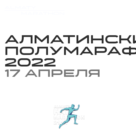
Алматинск
Полумара
2022
17 апреля