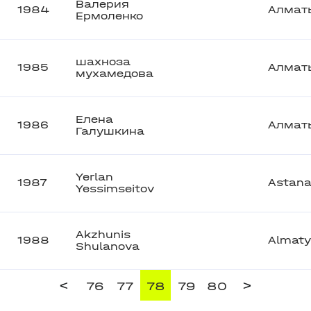
Валерия
1984
Алмат
Ермоленко
шахноза
1985
Алмат
мухамедова
Елена
1986
Алмат
Галушкина
Yerlan
1987
Astan
Yessimseitov
Akzhunis
1988
Almaty
Shulanova
<
>
76
77
78
79
80