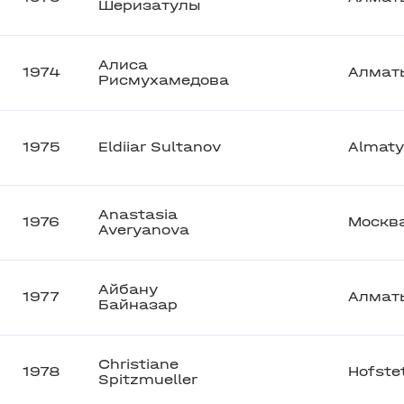
Шеризатулы
Алиса
1974
Алмат
Рисмухамедова
1975
Eldiiar Sultanov
Almaty
Anastasia
1976
Москв
Averyanova
Айбану
1977
Алмат
Байназар
Christiane
1978
Hofste
Spitzmueller