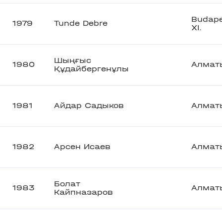
Budape
1979
Tunde Debre
XI.
Шыңғыс
1980
Алмат
Құдайбергенұлы
1981
Айдар Садыков
Алмат
1982
Арсен Исаев
Алмат
Болат
1983
Алмат
Кайпназаров