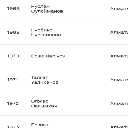
Руслан
1968
Алмат
Сулейманов
Нурбике
1969
Алмат
Нургазиева
1970
Bolat Nabiyev
Алмат
Талгат
1971
Алмат
Уалиханов
Олжас
1972
Алмат
Сагымхан
Бекзат
1973
Алмат