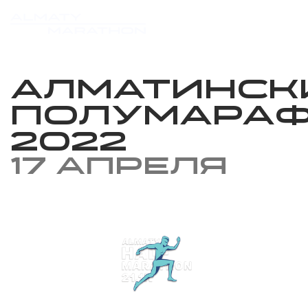
Алматинск
Полумара
2022
17 апреля