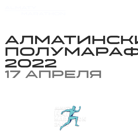
Алматинск
Полумара
2022
17 апреля