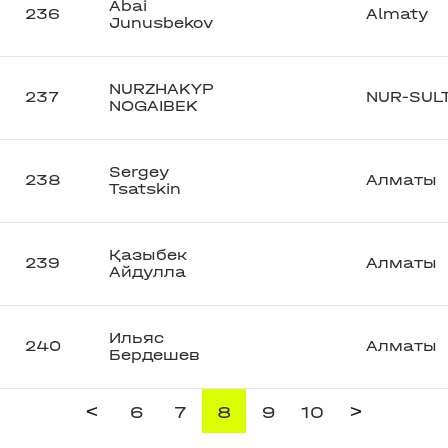
Abai
236
Almaty
Junusbekov
NURZHAKYP
237
NUR-SUL
NOGAIBEK
Sergey
238
Алматы
Tsatskin
Қазыбек
239
Алматы
Айдулла
Ильяс
240
Алматы
Бердешев
<
>
6
7
8
9
10