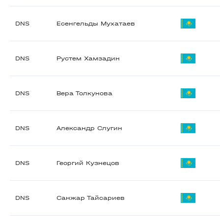
DNS
Есенгельды Мухатаев
DNS
Рустем Хамзадин
DNS
Вера Толкунова
DNS
Александр Слугин
DNS
Георгий Кузнецов
DNS
Санжар Тайсариев