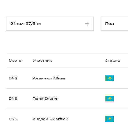
Место
Участник
Страна
DNS
Аманжол Абиев
DNS
Temir Zhuryn
DNS
Андрей Смаглюк