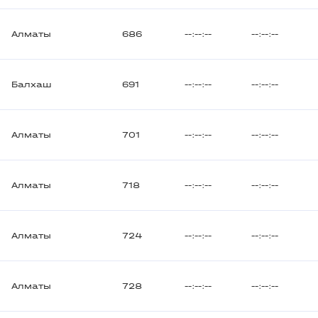
Алматы
686
--:--:--
--:--:--
Балхаш
691
--:--:--
--:--:--
Алматы
701
--:--:--
--:--:--
Алматы
718
--:--:--
--:--:--
Алматы
724
--:--:--
--:--:--
Алматы
728
--:--:--
--:--:--