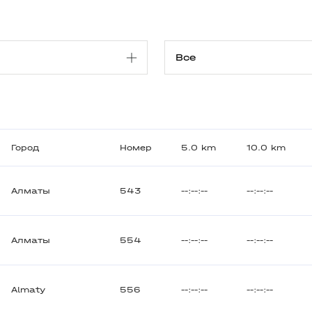
Город
Номер
5.0 km
10.0 km
Алматы
543
--:--:--
--:--:--
Алматы
554
--:--:--
--:--:--
Almaty
556
--:--:--
--:--:--