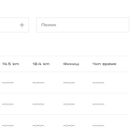
14.5 km
18.4 km
Финиш
Чип время
--:--:--
--:--:--
--:--:--
--:--:--
--:--:--
--:--:--
--:--:--
--:--:--
--:--:--
--:--:--
--:--:--
--:--:--