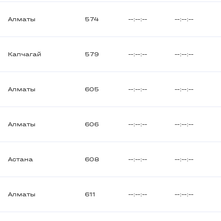
Алматы
574
--:--:--
--:--:--
Капчагай
579
--:--:--
--:--:--
Алматы
605
--:--:--
--:--:--
Алматы
606
--:--:--
--:--:--
Астана
608
--:--:--
--:--:--
Алматы
611
--:--:--
--:--:--