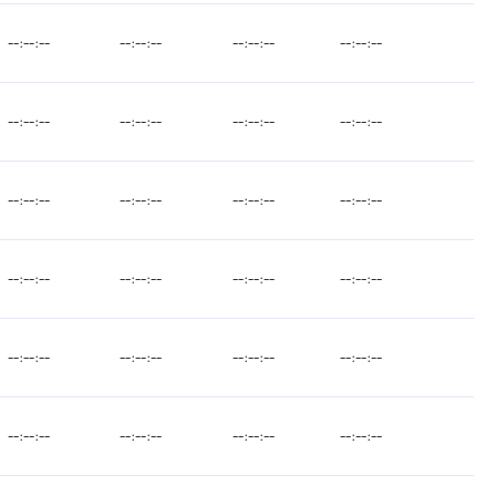
--:--:--
--:--:--
--:--:--
--:--:--
--:--:--
--:--:--
--:--:--
--:--:--
--:--:--
--:--:--
--:--:--
--:--:--
--:--:--
--:--:--
--:--:--
--:--:--
--:--:--
--:--:--
--:--:--
--:--:--
--:--:--
--:--:--
--:--:--
--:--:--