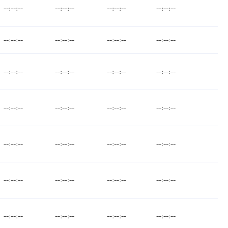
--:--:--
--:--:--
--:--:--
--:--:--
--:--:--
--:--:--
--:--:--
--:--:--
--:--:--
--:--:--
--:--:--
--:--:--
--:--:--
--:--:--
--:--:--
--:--:--
--:--:--
--:--:--
--:--:--
--:--:--
--:--:--
--:--:--
--:--:--
--:--:--
--:--:--
--:--:--
--:--:--
--:--:--