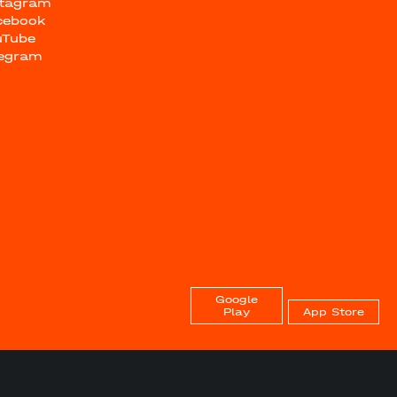
stagram
cebook
uTube
legram
Google
Play
App Store