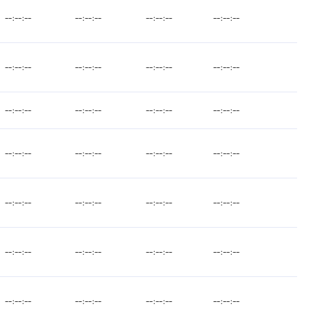
--:--:--
--:--:--
--:--:--
--:--:--
--:--:--
--:--:--
--:--:--
--:--:--
--:--:--
--:--:--
--:--:--
--:--:--
--:--:--
--:--:--
--:--:--
--:--:--
--:--:--
--:--:--
--:--:--
--:--:--
--:--:--
--:--:--
--:--:--
--:--:--
--:--:--
--:--:--
--:--:--
--:--:--