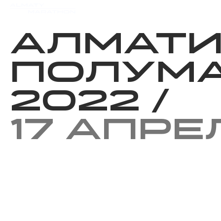
Мероприятия
Результаты
Алмат
Полум
2022
/
17 апре