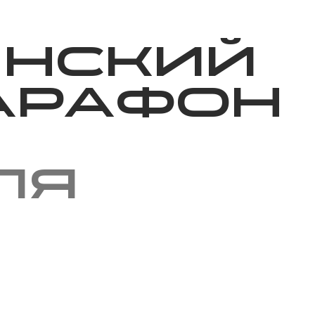
Благотворительность
Новости
Волонтерство
О нас
инский
арафон
ля