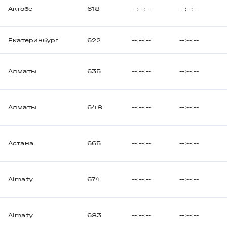
Актобе
618
--:--:--
--:--:--
Екатеринбург
622
--:--:--
--:--:--
Алматы
635
--:--:--
--:--:--
Алматы
648
--:--:--
--:--:--
Астана
665
--:--:--
--:--:--
Almaty
674
--:--:--
--:--:--
Almaty
683
--:--:--
--:--:--