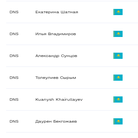
DNS
Екатерина Шатная
DNS
Илья Владимиров
DNS
Александр Сунцов
DNS
Толеулиев Сырым
DNS
Kuanysh Khairullayev
DNS
Даурен Бекгожаев