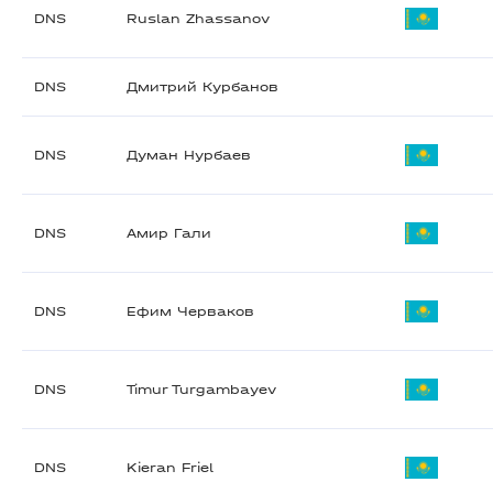
DNS
Ruslan Zhassanov
DNS
Дмитрий Курбанов
DNS
Думан Нурбаев
DNS
Амир Гали
DNS
Ефим Черваков
DNS
Timur Turgambayev
DNS
Kieran Friel