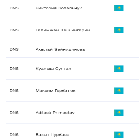
DNS
Виктория Ковальчук
DNS
Галимжан Шишингарин
DNS
Акылай Зайнидинова
DNS
Куаныш Султан
DNS
Максим Горбатюк
DNS
Adilbek Primbetov
DNS
Бахыт Нурбаев