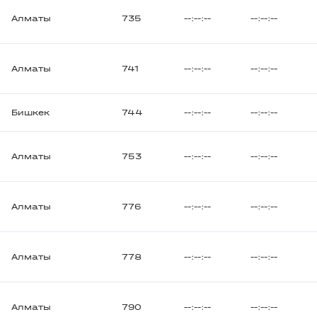
Алматы
735
--:--:--
--:--:--
Алматы
741
--:--:--
--:--:--
Бишкек
744
--:--:--
--:--:--
Алматы
753
--:--:--
--:--:--
Алматы
776
--:--:--
--:--:--
Алматы
778
--:--:--
--:--:--
Алматы
790
--:--:--
--:--:--