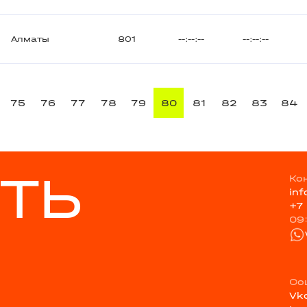
Алматы
801
--:--:--
--:--:--
75
76
77
78
79
80
81
82
83
84
ТЬ
Ко
in
+7
09
Со
Vk