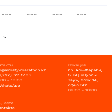
--:--:--
--:--:--
--:--:--
--:--:--
>
нтакты
Локация
fo@almaty-marathon.kz
пр. Аль-Фараби,
 (727) 311 5185
5, БЦ «Нурлы
:00 - 18:00
Тау», блок 1А,
офис 501
WhatsApp
09:00 - 18:00
ц. сети
ontakte