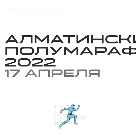
Алматинск
Полумара
2022
17 апреля