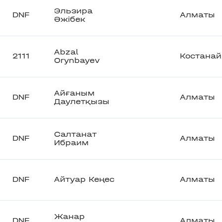
Эльзира
DNF
Алматы
Әжібек
Abzal
2111
Костанай
Orynbayev
Айғаным
DNF
Алматы
Даулетқызы
Салтанат
DNF
Алматы
Ибраим
DNF
Айтуар Кеңес
Алматы
Жанар
DNF
Алматы