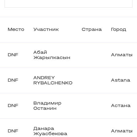
Место
Участник
Страна
Город
Абай
DNF
Алматы
Жарылкасын
ANDREY
DNF
Astana
RYBALCHENKO
Владимир
DNF
Астана
Останин
Данара
DNF
Алматы
Жуасбекова