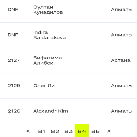
Султан
DNF
Алматы
Кунадилов
Indira
DNF
Алматы
Baidarakova
Бифатима
2127
Астана
Алибек
2125
Олег Ли
Алматы
2126
Alexandr Kim
Алматы
<
>
81
82
83
84
85