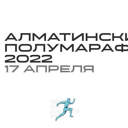
Алматинск
Полумара
2022
17 апреля