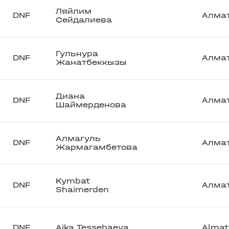
Ляйлим
DNF
Алма
Сейдалиева
Гульнура
DNF
Алма
Жанатбеккызы
Диана
DNF
Алма
Шаймерденова
Алмагуль
DNF
Алма
Жармагамбетова
Kymbat
DNF
Алма
Shaimerden
DNF
Aika Tessebaeva
Almat