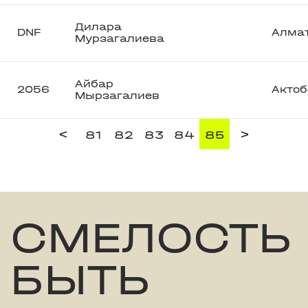
Дилара
DNF
Алма
Мурзагалиева
Айбар
2056
Актоб
Мырзагалиев
<
>
81
82
83
84
85
СМЕЛОСТЬ
БЫТЬ