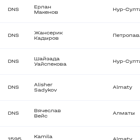
Ерлан
DNS
Нур-Султ
Макенов
Жансерик
DNS
Петропав
Кадыров
Шайзада
DNS
Нур-Султ
Уайспекова
Alisher
DNS
Almaty
Sadykov
Вячеслав
DNS
Алматы
Вейс
Kamila
1595
Almaty