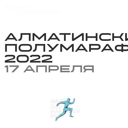
Алматинск
Полумара
2022
17 апреля