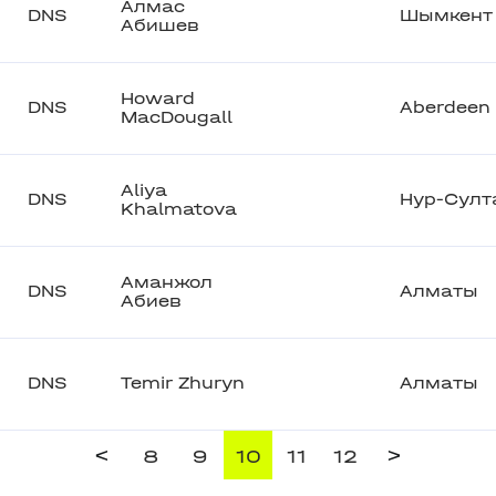
Алмас
DNS
Шымкент
Абишев
Howard
DNS
Aberdeen
MacDougall
Aliya
DNS
Нур-Султ
Khalmatova
Аманжол
DNS
Алматы
Абиев
DNS
Temir Zhuryn
Алматы
<
>
8
9
10
11
12