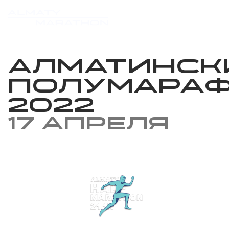
Алматинск
Полумара
2022
17 апреля