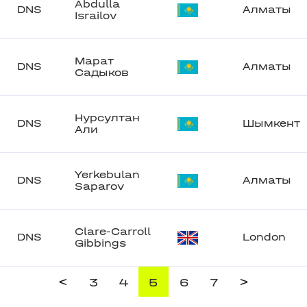
Abdulla
DNS
Алматы
Israilov
Марат
DNS
Алматы
Садыков
Нурсултан
DNS
Шымкент
Али
Yerkebulan
DNS
Алматы
Saparov
Clare-Carroll
DNS
London
Gibbings
<
>
3
4
5
6
7