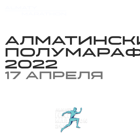
Алматинск
Полумара
2022
17 апреля