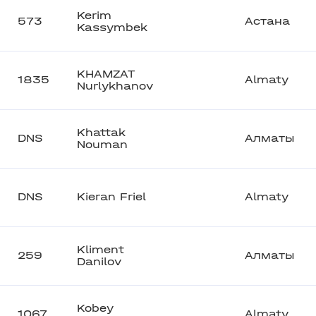
Kerim
573
Астана
Kassymbek
KHAMZAT
1835
Almaty
Nurlykhanov
Khattak
DNS
Алматы
Nouman
DNS
Kieran Friel
Almaty
Kliment
259
Алматы
Danilov
Kobey
1067
Almaty