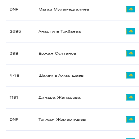
DNF
Магаз Мухамедгалиев
2685
Анаргуль Токбаева
398
Ержан Султанов
448
Шамиль Ахматшаев
1191
Динара Жапарова
DNF
Тоғжан Жомартқызы