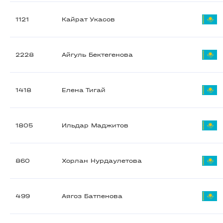
1121
Кайрат Укасов
2228
Айгуль Бектегенова
1418
Елена Тигай
1805
Ильдар Маджитов
860
Хорлан Нурдаулетова
499
Аягоз Батпенова