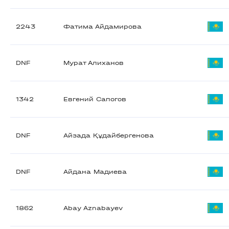
2243
Фатима Айдамирова
DNF
Мурат Алиханов
1342
Евгений Сапогов
DNF
Айзада Құдайбергенова
DNF
Айдана Мадиева
1862
Abay Aznabayev