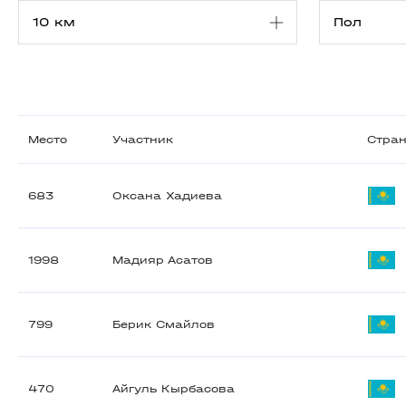
Место
Участник
Стра
683
Оксана Хадиева
1998
Мадияр Асатов
799
Берик Смайлов
470
Айгуль Кырбасова