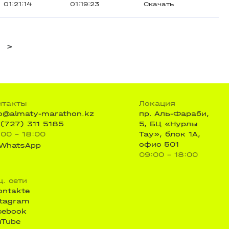
01:21:14
01:19:23
Скачать
>
нтакты
Локация
fo@almaty-marathon.kz
пр. Аль-Фараби,
 (727) 311 5185
5, БЦ «Нурлы
:00 - 18:00
Тау», блок 1А,
офис 501
WhatsApp
09:00 - 18:00
ц. сети
ontakte
stagram
cebook
uTube