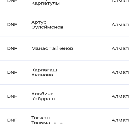
DNF
Алмат
Карпатулы
Артур
DNF
Алмат
Сулейменов
DNF
Манас Тайкенов
Алмат
Карлагаш
DNF
Алмат
Акинова
Альбина
DNF
Алмат
Кабдраш
Тогжан
DNF
Алмат
Тельманова