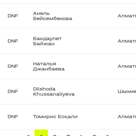
Анель
DNF
Алмат
Бейсембекова
Бакдаулет
DNF
Алмат
Байжан
Наталья
DNF
Алмат
Джанбаева
Dilshoda
DNF
Шымке
Khussanaliyeva
DNF
Томирис Есқали
Алмат