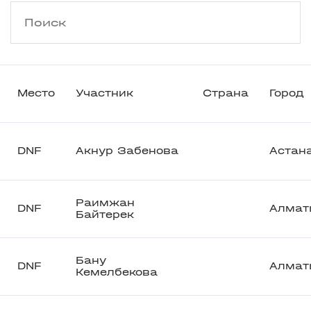
Место
Участник
Страна
Город
DNF
Акнур Забенова
Астан
Раимжан
DNF
Алмат
Байтерек
Бану
DNF
Алмат
Кемелбекова