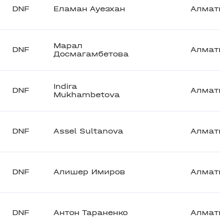
DNF
Еламан Ауезхан
Алмат
Марал
DNF
Алмат
Досмагамбетова
Indira
DNF
Алмат
Mukhambetova
DNF
Assel Sultanova
Алмат
DNF
Алишер Имиров
Алмат
DNF
Антон Тараненко
Алмат