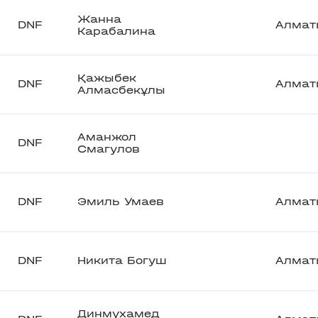
Жанна
DNF
Алмат
Карабалина
Қажыбек
DNF
Алмат
Алмасбекұлы
Аманжол
DNF
Смагулов
DNF
Эмиль Умаев
Алмат
DNF
Никита Богуш
Алмат
Динмухамед