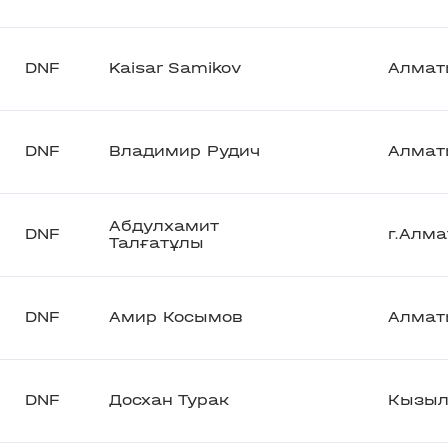
DNF
Kaisar Samikov
Алмат
DNF
Владимир Рудич
Алмат
Абдулхамит
DNF
г.Алм
Талғатұлы
DNF
Амир Косымов
Алмат
DNF
Досхан Турак
Кызыл