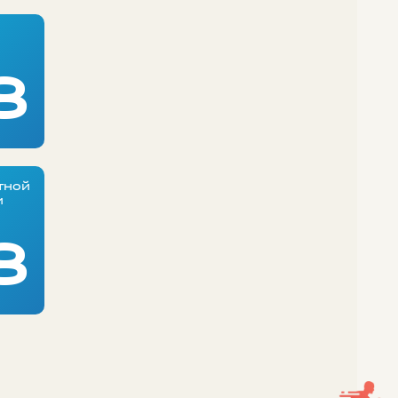
8
тной
и
8