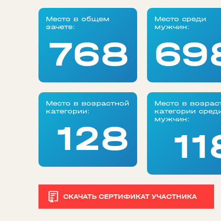
Место в общем
Место среди
зачете:
мужчин:
768
69
Место в возрастной
Место в возрас
категории:
категории сред
мужчин:
128
11
СКАЧАТЬ СЕРТИФИКАТ УЧАСТНИКА