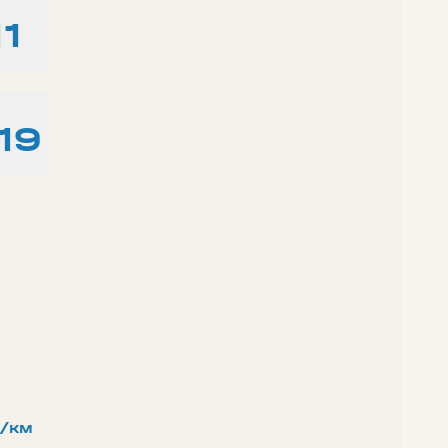
11
19
/км