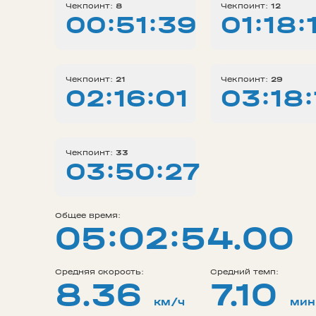
Чекпоинт:
8
Чекпоинт:
12
00:51:39
01:18:
Чекпоинт:
21
Чекпоинт:
29
02:16:01
03:18:
Чекпоинт:
33
03:50:27
Общее время:
05:02:54.00
Средняя скорость:
Средний темп:
8.36
7.10
км/ч
мин