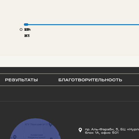
0 km
12
29
8
21
33
РЕЗУЛЬТАТЫ
БЛАГОТВОРИТЕЛЬНОСТЬ
пр. Аль-Фараби, 5, БЦ «Нурл
блок 1А, офис 501