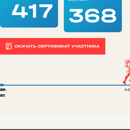
417
368
СКАЧАТЬ СЕРТИФИКАТ УЧАСТНИКА
 km
12
29
42
8
21
33