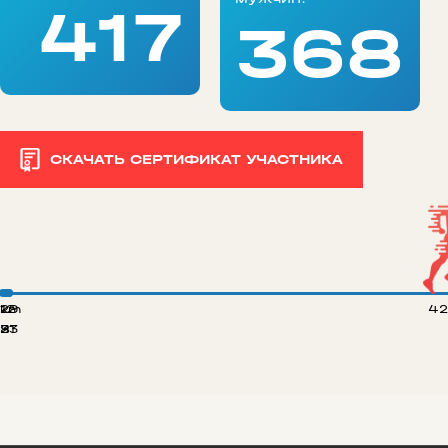
417
368
СКАЧАТЬ СЕРТИФИКАТ УЧАСТНИКА
 km
12
29
42
8
21
33