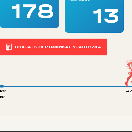
178
13
СКАЧАТЬ СЕРТИФИКАТ УЧАСТНИКА
 km
12
29
42
8
21
33