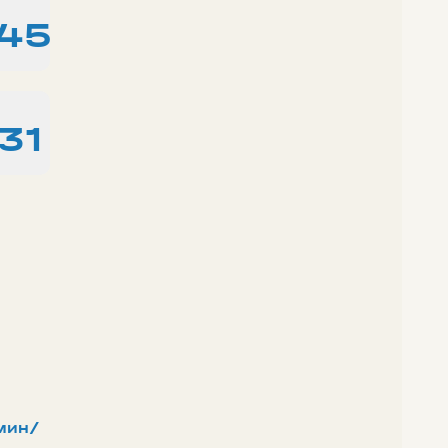
:45
31
мин/