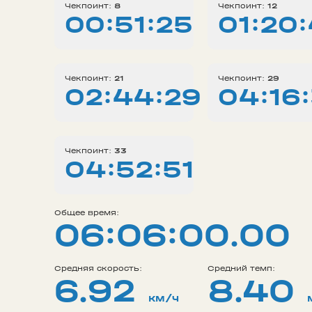
Чекпоинт:
8
Чекпоинт:
12
00:51:25
01:20
Чекпоинт:
21
Чекпоинт:
29
02:44:29
04:16:
Чекпоинт:
33
04:52:51
Общее время:
06:06:00.00
Средняя скорость:
Средний темп:
6.92
8.40
км/ч