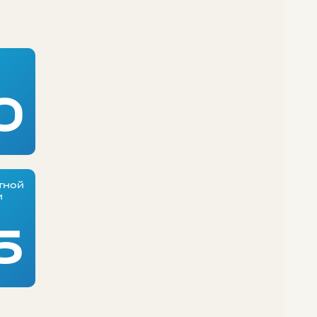
0
тной
и
5