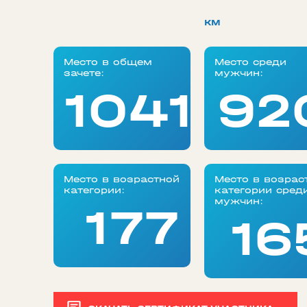
км
Место в общем
Место среди
зачете:
мужчин:
1041
92
Место в возрастной
Место в возрас
категории:
категории сред
мужчин:
177
16