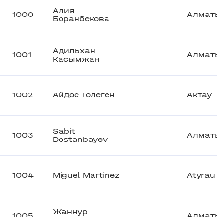
Алия
1000
Алмат
Боранбекова
Адильхан
1001
Алмат
Касымжан
1002
Айдос Толеген
Актау
Sabit
1003
Алмат
Dostanbayev
1004
Miguel Martinez
Atyrau
Жаннур
1005
Алмат