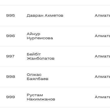
995
Давран Ахметов
Алмат
Айнур
996
Алмат
Нурпеисова
Бейбіт
997
Алмат
Жанболатов
Олжас
998
Алмат
Баялбаев
Рустам
999
Алмат
Накимжанов