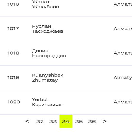
Жанат
1016
Алмат
Жакубаев
Руслан
1017
Алмат
Тасходжаев
Денис
1018
Алмат
Новгородцев
Kuanyshbek
1019
Almaty
Zhumatay
Yerbol
1020
Алмат
Kopzhassar
<
>
32
33
34
35
36