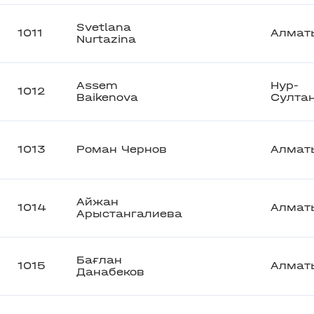
Svetlana
1011
Алмат
Nurtazina
Assem
Нур-
1012
Baikenova
Султа
1013
Роман Чернов
Алмат
Айжан
1014
Алмат
Арыстангалиева
Бағлан
1015
Алмат
Данабеков