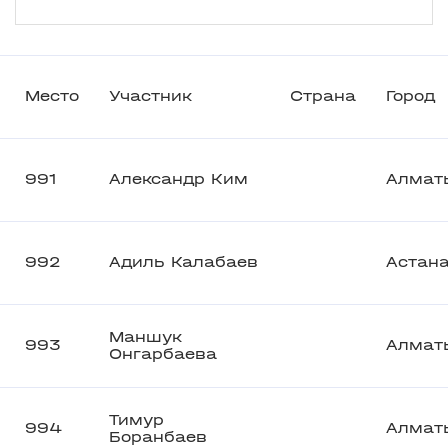
Место
Участник
Страна
Город
991
Александр Ким
Алмат
992
Адиль Калабаев
Астан
Маншук
993
Алмат
Онгарбаева
Тимур
994
Алмат
Боранбаев